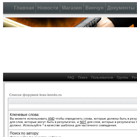
Главная
Новости
Магазин
Винчун
Документы
FAQ
Поиск
Пользователи
Группы
Ре
Список форумов kras-kendo.ru
Ключевые слова:
Вы можете использовать
AND
чтобы определить слова, которые должны быть в резу
для слов, которые могут быть в результатах, и
NOT
для слов, которых в результатах 
должно. Используйте * в качестве шаблона для частичного совпадения.
Поиск по автору: