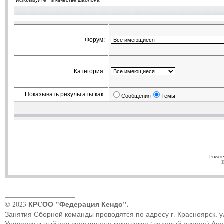
Используйте * в качестве шаблона
Форум:
Категория:
Показывать результаты как:
Сообщения
Темы
Powere
©
____________________
КРCОО "Федерация Кендо".
© 2023
Занятия Сборной команды проводятся по адресу г. Красноярск, ул.
Универсальный зал спортивного комплекса (ледовый дворец) Ар