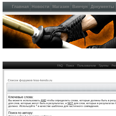
Главная
Новости
Магазин
Винчун
Документы
FAQ
Поиск
Пользователи
Группы
Ре
Список форумов kras-kendo.ru
Ключевые слова:
Вы можете использовать
AND
чтобы определить слова, которые должны быть в резу
для слов, которые могут быть в результатах, и
NOT
для слов, которых в результатах 
должно. Используйте * в качестве шаблона для частичного совпадения.
Поиск по автору: