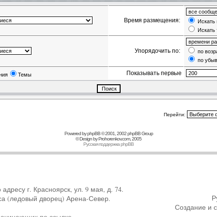
Время размещения:
Искать 
Искать 
Упорядочить по:
по возр
по убы
Показывать первые
ния
Темы
Перейти:
Powered by
phpBB
© 2001, 2002 phpBB Group
© Design by
Prohorenkov.com
, 2005
Русская поддержка phpBB
ресу г. Красноярск, ул. 9 мая, д. 74.
Р
са (ледовый дворец) Арена-Север.
Создание и 
начинающих по ссылке
.