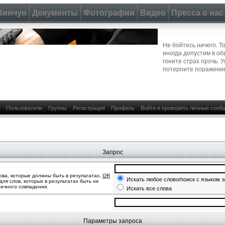
Винчун
Документы
Фотографии
Видео
Пресса о нас
Не бойтесь ничего. Т
иногда допустим в о
гоните страх прочь. 
потерпите поражени
Пользователи
Группы
Регистрация
Профиль
Войти и проверить личные сооб
Запрос
ва, которые должны быть в результатах,
OR
Искать любое слово/поиск с языком 
для слов, которых в результатах быть не
тичного совпадения.
Искать все слова
Параметры запроса