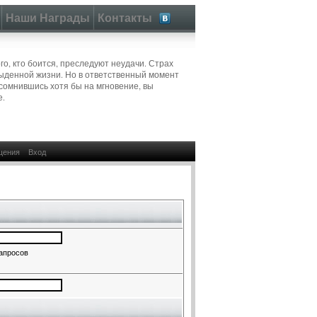
Наши Награды
Контакты
ого, кто боится, преследуют неудачи. Страх
быденной жизни. Но в ответственный момент
Усомнившись хотя бы на мгновение, вы
е.
щения
Вход
запросов