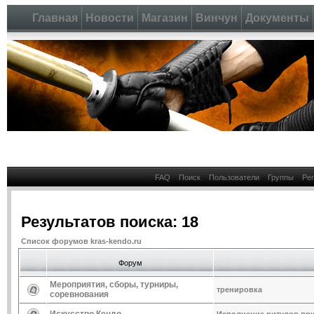
Главная
Новости
Магазин
Винчун
Документы
FAQ
Поиск
Пользователи
Группы
Ре
Результатов поиска: 18
Список форумов kras-kendo.ru
Форум
Мероприятия, сборы, турниры,
тренировка
соревнования