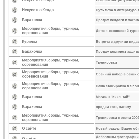
Искусство Кендо
Исполнение ритулов при
Искусство Кендо
Путь меча в литературе
Барахолка
Продам кендоги и хакам
Мероприятия, сборы, турниры,
Детско-юношеский турни
соревнования
Курилка
Встречи с другими вида
Барахолка
Продам комплект защит
Мероприятия, сборы, турниры,
Тренировки
соревнования
Мероприятия, сборы, турниры,
Осенний набор в секцию
соревнования
Мероприятия, сборы, турниры,
Наша стажировка в Япон
соревнования
Барахолка
Магазин "Кикентай"
Барахолка
продам коте, хакаму
Мероприятия, сборы, турниры,
Тренировки с осени 200
соревнования
О сайте
Новый раздел Видео об 
Добавлены фотографии и
О сайте