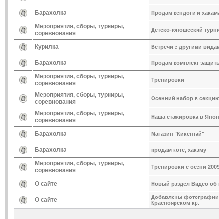
Барахолка
Продам кендоги и хакам
Мероприятия, сборы, турниры,
Детско-юношеский турни
соревнования
Курилка
Встречи с другими вида
Барахолка
Продам комплект защит
Мероприятия, сборы, турниры,
Тренировки
соревнования
Мероприятия, сборы, турниры,
Осенний набор в секцию
соревнования
Мероприятия, сборы, турниры,
Наша стажировка в Япон
соревнования
Барахолка
Магазин "Кикентай"
Барахолка
продам коте, хакаму
Мероприятия, сборы, турниры,
Тренировки с осени 200
соревнования
О сайте
Новый раздел Видео об 
Добавлены фотографии и
О сайте
Красноярском кр.