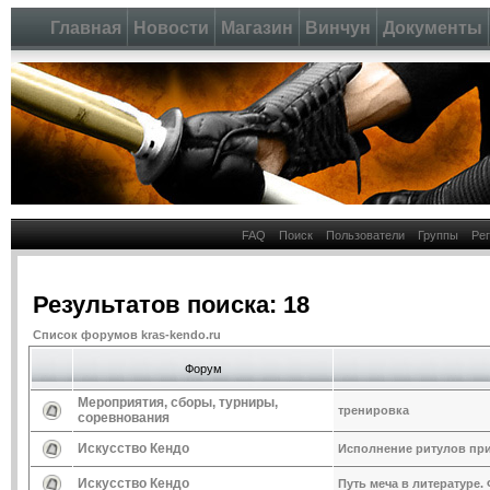
Главная
Новости
Магазин
Винчун
Документы
FAQ
Поиск
Пользователи
Группы
Ре
Результатов поиска: 18
Список форумов kras-kendo.ru
Форум
Мероприятия, сборы, турниры,
тренировка
соревнования
Искусство Кендо
Исполнение ритулов при
Искусство Кендо
Путь меча в литературе