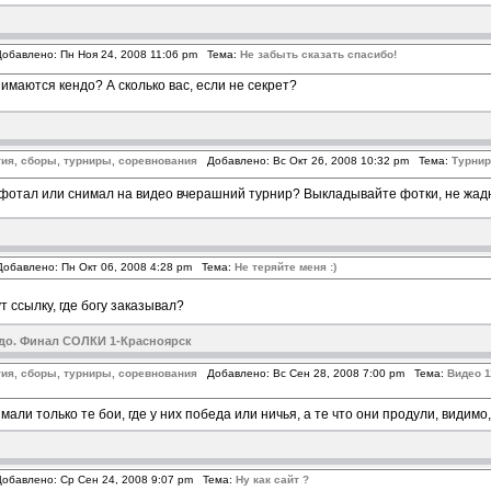
бавлено: Пн Ноя 24, 2008 11:06 pm Тема:
Не забыть сказать спасибо!
нимаются кендо? А сколько вас, если не секрет?
ия, сборы, турниры, соревнования
Добавлено: Вс Окт 26, 2008 10:32 pm Тема:
Турнир
 фотал или снимал на видео вчерашний турнир? Выкладывайте фотки, не жад
бавлено: Пн Окт 06, 2008 4:28 pm Тема:
Не теряйте меня :)
т ссылку, где богу заказывал?
ндо. Финал СОЛКИ 1-Красноярск
ия, сборы, турниры, соревнования
Добавлено: Вс Сен 28, 2008 7:00 pm Тема:
Видео 1
мали только те бои, где у них победа или ничья, а те что они продули, видим
бавлено: Ср Сен 24, 2008 9:07 pm Тема:
Ну как сайт ?