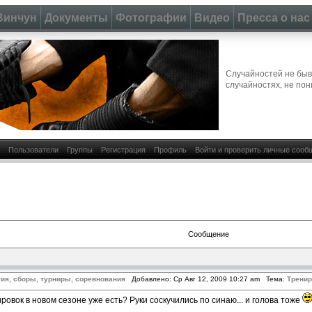
Винчун
Документы
Фотографии
Видео
Пресса о нас
Случайностей не быва
случайностях, не пон
Пользователи
Группы
Регистрация
Профиль
Войти и проверить личные сооб
Сообщение
ия, сборы, турниры, соревнования
Добавлено: Ср Авг 12, 2009 10:27 am Тема:
Тренир
овок в новом сезоне уже есть? Руки соскучились по синаю... и голова тоже