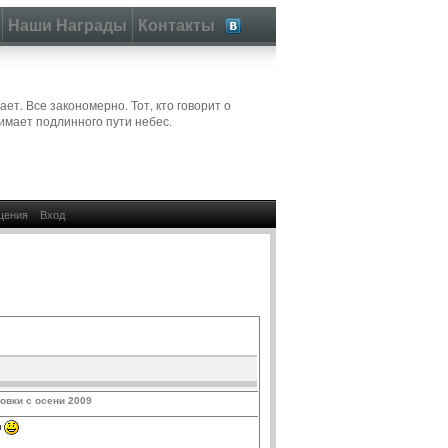
Наши Награды
Контакты
ет. Все закономерно. Тот, кто говорит о
имает подлинного пути небес.
щения
Вход
овки с осени 2009