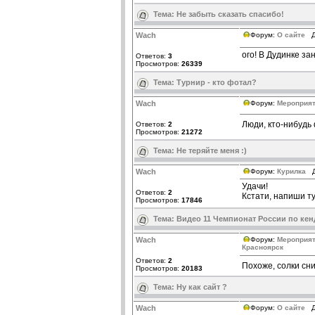
Тема:
Не забыть сказать спасибо!
Wach
Форум:
О сайте
До
ого! В Дудинке за
Ответов:
3
Просмотров:
26339
Тема:
Турнир - кто фотал?
Wach
Форум:
Мероприят
Люди, кто-нибудь
Ответов:
2
Просмотров:
21272
Тема:
Не теряйте меня :)
Wach
Форум:
Курилка
До
Удачи!
Ответов:
2
Кстати, напиши ту
Просмотров:
17846
Тема:
Видео 11 Чемпионат России по ке
Wach
Форум:
Мероприят
Красноярск
Ответов:
2
Похоже, солки сни
Просмотров:
20183
Тема:
Ну как сайт ?
Wach
Форум:
О сайте
До