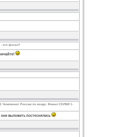
 - кто фотал?
ничайте!
1 Чемпионат России по кендо. Финал СОЛКИ 1-
о, они выложить постеснялись