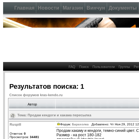
Главная
Новости
Магазин
Винчун
Документы
FAQ
Поиск
Пользователи
Группы
Ре
Результатов поиска: 1
Список форумов kras-kendo.ru
Автор
Тема:
Продам кендоги и хакама пересылка
Ruspill
Форум:
Барахолка
Добавлено: Чт Ноя 29, 2012 1
Продам хакаму и кендоги, темно-синий цвет. 
Ответов:
0
Размер - на рост 180-182
Просмотров:
34481