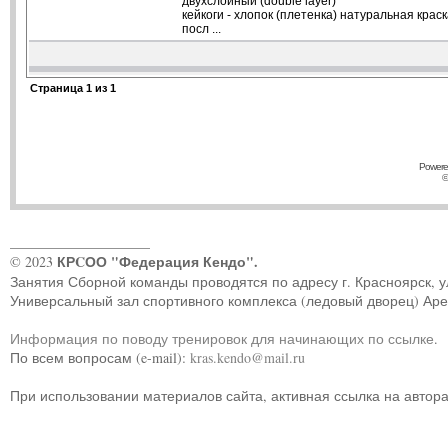
двухслойный (double layer)
кейкоги - хлопок (плетенка) натуральная крас
посл ...
Страница
1
из
1
Powere
©
____________________
КРCОО "Федерация Кендо".
© 2023
Занятия Сборной команды проводятся по адресу г. Красноярск, ул.
Универсальный зал спортивного комплекса (ледовый дворец) Ар
Информация по поводу тренировок для начинающих по ссылке
.
По всем вопросам (e-mail):
kras.kendo@mail.ru
При использовании материалов сайта, активная ссылка на автор