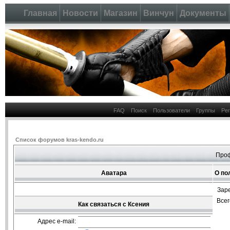
Главная
Новости
Магазин
Винчун
Документы
FAQ
Поиск
Пользователи
Группы
Ре
Список форумов kras-kendo.ru
Проф
Аватара
О по
Зар
Все
Как связаться с Ксения
Адрес e-mail: