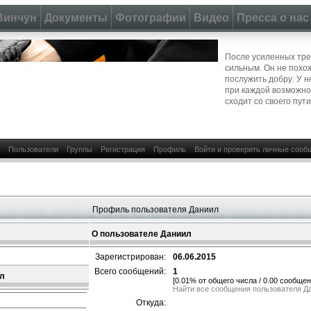
Винчун
Документы
Фотографии
Видео
Пресса о нас
После усиленных тре
сильным. Он не похож
послужить добру. У н
при каждой возможно
сходит со своего пути
Пользователи
Группы
Регистрация
Профиль
Войти и проверить личные сооб
Профиль пользователя Даниил
О пользователе Даниил
Зарегистрирован:
06.06.2015
Всего сообщений:
1
ил
[0.01% от общего числа / 0.00 сообщен
Найти все сообщения пользователя Д
Откуда: