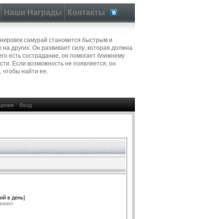
Наши Награды
Контакты
нировок самурай становится быстрым и
 на других. Он развивает силу, которая должна
его есть сострадание, он помогает ближнему
сти. Если возможность не появляется, он
, чтобы найти ее.
щения
Вход
ий в день]
аниил