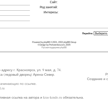
Сайт:
Род занятий:
Интересы:
Перейти:
Powered by
phpBB
© 2001, 2002 phpBB Group
© Design by
Prohorenkov.com
, 2005
Русская поддержка phpBB
ресу г. Красноярск, ул. 9 мая, д. 74.
Р
са (ледовый дворец) Арена-Север.
Создание и 
начинающих по ссылке
.
.ru
тивная ссылка на автора и
kras-kendo.ru
обязательна.