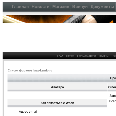
Главная
Новости
Магазин
Винчун
Документы
FAQ
Поиск
Пользователи
Группы
Ре
Список форумов kras-kendo.ru
Про
Аватара
О по
Зар
Все
Как связаться с Wach
Адрес e-mail: