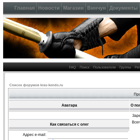
Главная
Новости
Магазин
Винчун
Документы
FAQ
Поиск
Пользователи
Группы
Ре
Список форумов kras-kendo.ru
Про
Аватара
О по
Зар
Все
Как связаться с олег
Адрес e-mail: