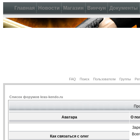
Главная
Новости
Магазин
Винчун
Документы
FAQ
Поиск
Пользователи
Группы
Ре
Список форумов kras-kendo.ru
Про
Аватара
О по
Зар
Все
Как связаться с олег