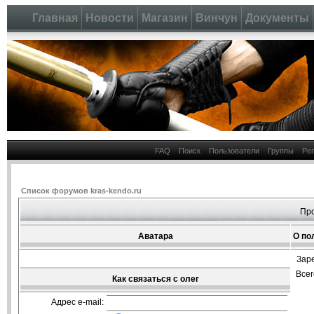
Главная
Новости
Магазин
Винчун
Документы
FAQ
Поиск
Пользователи
Группы
Ре
Список форумов kras-kendo.ru
Про
Аватара
О по
Зар
Все
Как связаться с олег
Адрес e-mail: