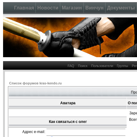
Главная
Новости
Магазин
Винчун
Документы
FAQ
Поиск
Пользователи
Группы
Ре
Список форумов kras-kendo.ru
Про
Аватара
О по
Зар
Все
Как связаться с олег
Адрес e-mail: