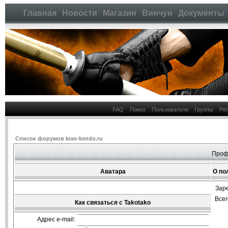
Главная
Новости
Магазин
Винчун
Документы
FAQ
Поиск
Пользователи
Группы
Ре
Список форумов kras-kendo.ru
Проф
Аватара
О по
Зар
Все
Как связаться с Takotako
Адрес e-mail: