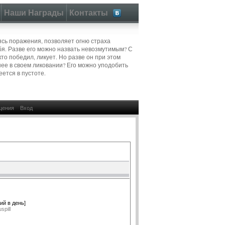
Наши Награды
Контакты
аясь поражения, позволяет огню страха
бя. Разве его можно назвать невозмутимым? С
кто победил, ликует. Но разве он при этом
шее в своем ликовании? Его можно уподобить
еется в пустоте.
щения
Вход
ий в день]
pill