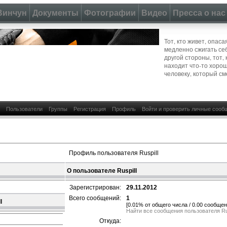
Винчун
Документы
Фотографии
Видео
Пресса о нас
Тот, кто живет, опас
медленно сжигать се
другой стороны, тот, 
находит что-то хоро
человеку, который см
Пользователи
Группы
Регистрация
Профиль
Войти и проверить личные сооб
Профиль пользователя Ruspill
О пользователе Ruspill
Зарегистрирован:
29.11.2012
Всего сообщений:
1
l
[0.01% от общего числа / 0.00 сообщен
Найти все сообщения пользователя Rus
Откуда: