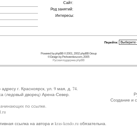
Сайт:
Род занятий:
Интересы:
Перейти:
Powered by
phpBB
© 2001, 2002 phpBB Group
© Design by
Prohorenkov.com
, 2005
Русская поддержка phpBB
ресу г. Красноярск, ул. 9 мая, д. 74.
Р
са (ледовый дворец) Арена-Север.
Создание и 
начинающих по ссылке
.
.ru
тивная ссылка на автора и
kras-kendo.ru
обязательна.