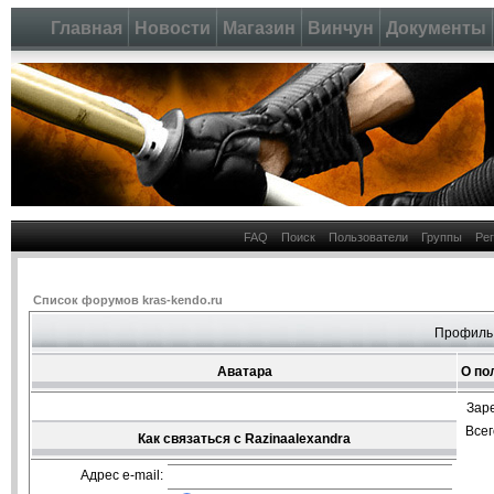
Главная
Новости
Магазин
Винчун
Документы
FAQ
Поиск
Пользователи
Группы
Ре
Список форумов kras-kendo.ru
Профиль 
Аватара
О по
Зар
Все
Как связаться с Razinaalexandra
Адрес e-mail: