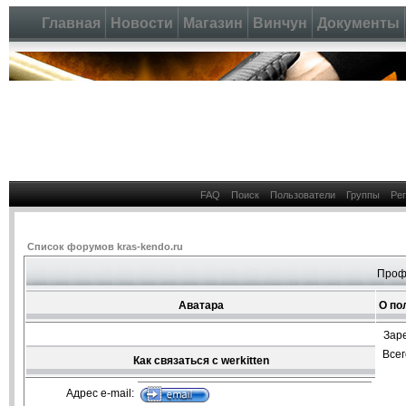
Главная
Новости
Магазин
Винчун
Документы
FAQ
Поиск
Пользователи
Группы
Ре
Список форумов kras-kendo.ru
Профи
Аватара
О по
Зар
Все
Как связаться с werkitten
Адрес e-mail: