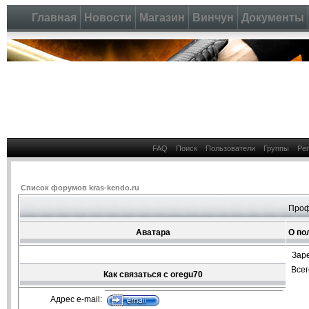
Главная
Новости
Магазин
Винчун
Документы
FAQ
Поиск
Пользователи
Группы
Ре
Список форумов kras-kendo.ru
Проф
Аватара
О по
Зар
Все
Как связаться с oregu70
Адрес e-mail: