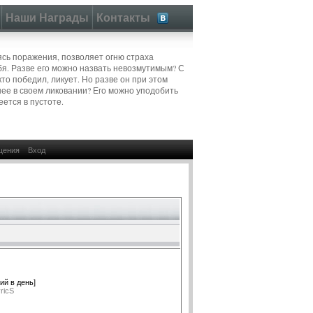
Наши Награды
Контакты
аясь поражения, позволяет огню страха
бя. Разве его можно назвать невозмутимым? С
кто победил, ликует. Но разве он при этом
шее в своем ликовании? Его можно уподобить
еется в пустоте.
щения
Вход
ий в день]
ricS