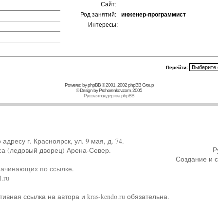
Сайт:
Род занятий:
инженер-программист
Интересы:
Перейти:
Powered by
phpBB
© 2001, 2002 phpBB Group
© Design by
Prohorenkov.com
, 2005
Русская поддержка phpBB
ресу г. Красноярск, ул. 9 мая, д. 74.
Р
са (ледовый дворец) Арена-Север.
Создание и 
начинающих по ссылке
.
.ru
тивная ссылка на автора и
kras-kendo.ru
обязательна.