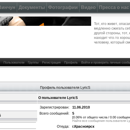
Винчун
Документы
Фотографии
Видео
Пресса о нас
Тот, кто живет, опас
медленно сжигать се
другой стороны, тот, 
находит что-то хоро
человеку, который см
Пользователи
Группы
Регистрация
Профиль
Войти и проверить личные сооб
Профиль пользователя LyricS
О пользователе LyricS
Зарегистрирован:
11.06.2010
Всего сообщений:
5
S
[0.06% от общего числа / 0.00 сообщен
Найти все сообщения пользователя Ly
Откуда:
г.Красноярск