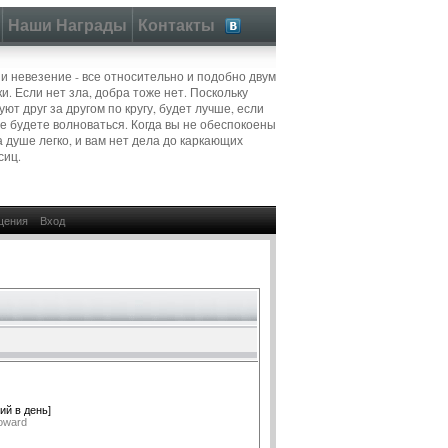
Наши Награды
Контакты
 и невезение - все относительно и подобно двум
и. Если нет зла, добра тоже нет. Поскольку
ют друг за другом по кругу, будет лучше, если
не будете волноваться. Когда вы не обеспокоены
а душе легко, и вам нет дела до каркающих
сиц.
щения
Вход
ий в день]
oward