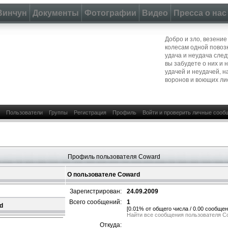
Винчун
Документы
Фотографии
Видео
Пресса о нас
Добро и зло, везение
колесам одной повозк
удача и неудача следу
вы забудете о них и 
удачей и неудачей, н
воронов и воющих ли
Пользователи
Группы
Регистрация
Профиль
Войти и проверить личные сооб
Профиль пользователя Coward
О пользователе Coward
Зарегистрирован:
24.09.2009
Всего сообщений:
1
d
[0.01% от общего числа / 0.00 сообщен
Найти все сообщения пользователя C
Откуда: