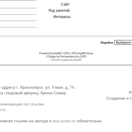
Сайт:
Род занятий:
Интересы:
Перейти:
Powered by
phpBB
© 2001, 2002 phpBB Group
© Design by
Prohorenkov.com
, 2005
Русская поддержка phpBB
ресу г. Красноярск, ул. 9 мая, д. 74.
Р
са (ледовый дворец) Арена-Север.
Создание и 
начинающих по ссылке
.
.ru
тивная ссылка на автора и
kras-kendo.ru
обязательна.