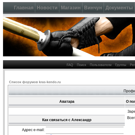
Главная
Новости
Магазин
Винчун
Документы
FAQ
Поиск
Пользователи
Группы
Ре
Список форумов kras-kendo.ru
Профи
Аватара
О по
Зар
Все
Как связаться с Александр
Адрес e-mail: