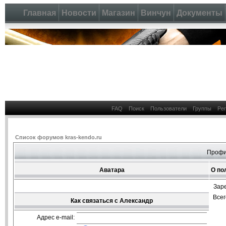
Главная
Новости
Магазин
Винчун
Документы
FAQ
Поиск
Пользователи
Группы
Ре
Список форумов kras-kendo.ru
Профи
Аватара
О по
Зар
Все
Как связаться с Александр
Адрес e-mail: