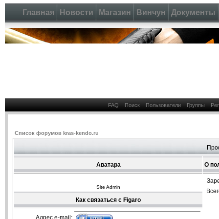
Главная
Новости
Магазин
Винчун
Документы
FAQ
Поиск
Пользователи
Группы
Ре
Список форумов kras-kendo.ru
Про
Аватара
О по
Зар
Site Admin
Все
Как связаться с Figaro
Адрес e-mail: