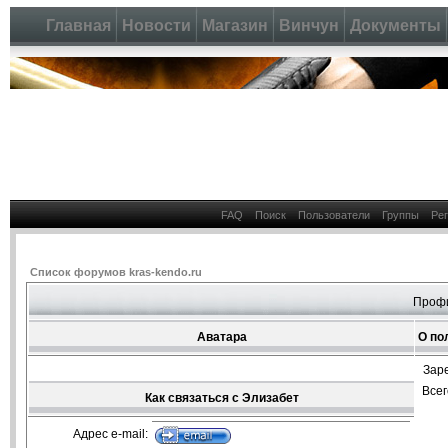
Главная
Новости
Магазин
Винчун
Документы
FAQ
Поиск
Пользователи
Группы
Ре
Список форумов kras-kendo.ru
Профи
Аватара
О по
Зар
Все
Как связаться с Элизабет
Адрес e-mail: