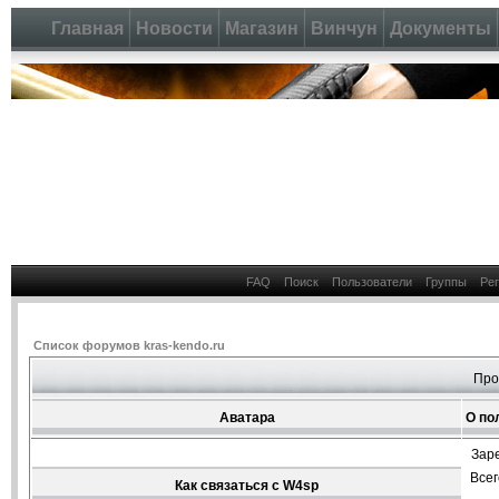
Главная
Новости
Магазин
Винчун
Документы
FAQ
Поиск
Пользователи
Группы
Ре
Список форумов kras-kendo.ru
Про
Аватара
О по
Зар
Все
Как связаться с W4sp