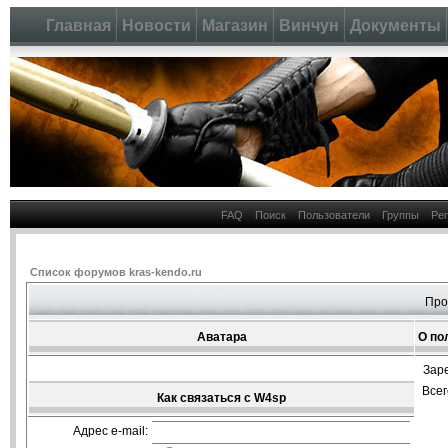
Главная
Новости
Магазин
Винчун
Документы
FAQ
Поиск
Пользователи
Группы
Ре
Список форумов kras-kendo.ru
Про
Аватара
О по
Зар
Все
Как связаться с W4sp
Адрес e-mail: