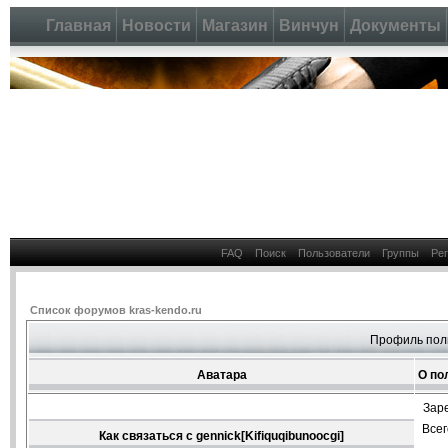
Главная
Новости
Магазин
Винчун
Документы
FAQ
Поиск
Пользователи
Группы
Ре
Список форумов kras-kendo.ru
Профиль поль
Аватара
О по
Зар
Все
Как связаться с gennick[Kifiquqibunoocgi]