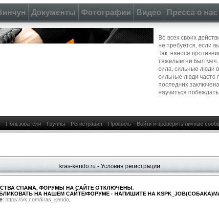
Винчун
Документы
Фотографии
Видео
Пресса о нас
Во всех своих действ
не требуется, если в
Так, нанося противни
тяжелым ни был меч.
сила, сильные люди 
сильные люди часто 
последних заключена
научиться побеждать
Пользователи
Группы
Регистрация
Профиль
Войти и проверить личные сооб
kras-kendo.ru - Условия регистрации
СТВА СПАМА, ФОРУМЫ НА САЙТЕ ОТКЛЮЧЕНЫ.
БЛИКОВАТЬ НА НАШЕМ САЙТЕ/ФОРУМЕ - НАПИШИТЕ НА KSPK_JOB(СОБАКА)MA
е:
https://vk.com/kras_kendo
.