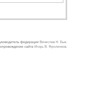
уководитель федерации
Вячеслав Н. Бык
.
сопровождение сайта
Игорь В. Фроленков
.