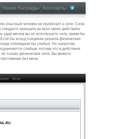
Наши Награды
Контакты
иях опытный человек не прибегает к силе. Сила
ы следуете принципу во всех своих действиях.
ку удар мечом вы не используете силу, каким бы
 Если бы исход поединка решала физическая
всегда побеждали бы слабых. Но напротив,
подчиняются слабым, потому что в действиях
 не только физическая сила. Вы можете
 противника без меча.
щения
Вход
IL.RU