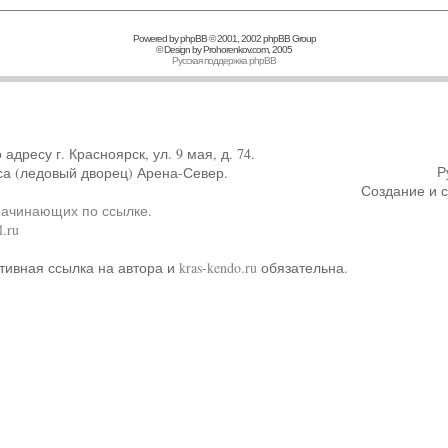
Powered by
phpBB
© 2001, 2002 phpBB Group
© Design by
Prohorenkov.com
, 2005
Русская поддержка phpBB
ресу г. Красноярск, ул. 9 мая, д. 74.
Р
са (ледовый дворец) Арена-Север.
Создание и 
начинающих по ссылке
.
.ru
тивная ссылка на автора и
kras-kendo.ru
обязательна.