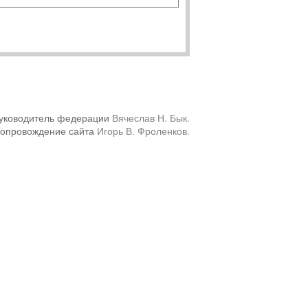
уководитель федерации
Вячеслав Н. Бык
.
сопровождение сайта
Игорь В. Фроленков
.