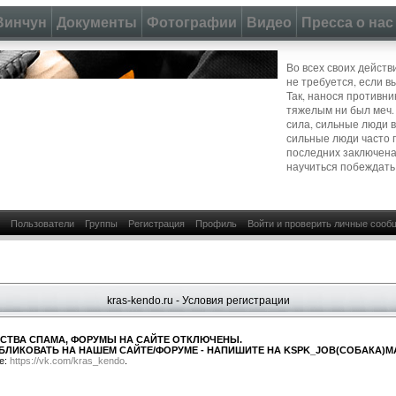
Винчун
Документы
Фотографии
Видео
Пресса о нас
Во всех своих действ
не требуется, если в
Так, нанося противни
тяжелым ни был меч.
сила, сильные люди 
сильные люди часто 
последних заключена
научиться побеждать
Пользователи
Группы
Регистрация
Профиль
Войти и проверить личные сооб
kras-kendo.ru - Условия регистрации
СТВА СПАМА, ФОРУМЫ НА САЙТЕ ОТКЛЮЧЕНЫ.
БЛИКОВАТЬ НА НАШЕМ САЙТЕ/ФОРУМЕ - НАПИШИТЕ НА KSPK_JOB(СОБАКА)MA
е:
https://vk.com/kras_kendo
.