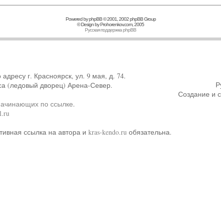
Powered by
phpBB
© 2001, 2002 phpBB Group
© Design by
Prohorenkov.com
, 2005
Русская поддержка phpBB
ресу г. Красноярск, ул. 9 мая, д. 74.
Р
са (ледовый дворец) Арена-Север.
Создание и 
начинающих по ссылке
.
.ru
тивная ссылка на автора и
kras-kendo.ru
обязательна.