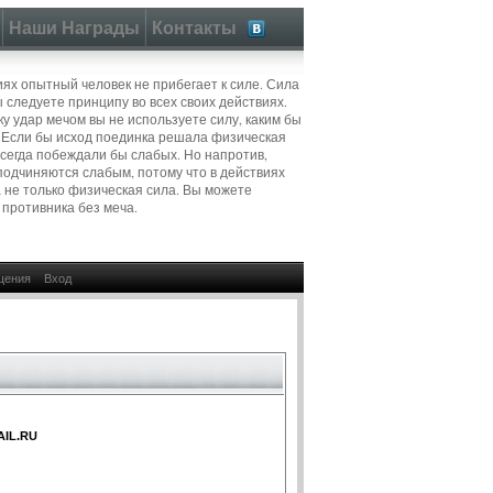
Наши Награды
Контакты
иях опытный человек не прибегает к силе. Сила
ы следуете принципу во всех своих действиях.
ку удар мечом вы не используете силу, каким бы
 Если бы исход поединка решала физическая
всегда побеждали бы слабых. Но напротив,
подчиняются слабым, потому что в действиях
 не только физическая сила. Вы можете
 противника без меча.
щения
Вход
IL.RU