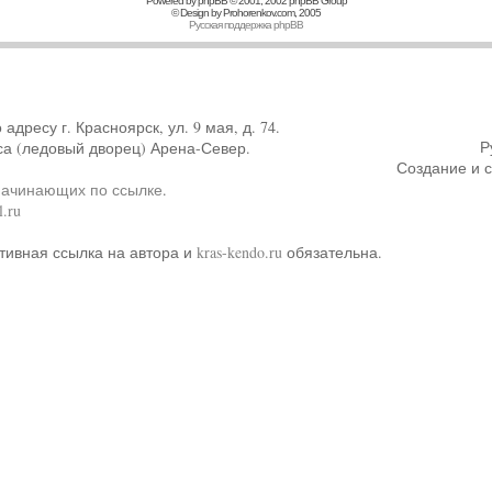
Powered by
phpBB
© 2001, 2002 phpBB Group
© Design by
Prohorenkov.com
, 2005
Русская поддержка phpBB
ресу г. Красноярск, ул. 9 мая, д. 74.
Р
са (ледовый дворец) Арена-Север.
Создание и 
начинающих по ссылке
.
.ru
тивная ссылка на автора и
kras-kendo.ru
обязательна.