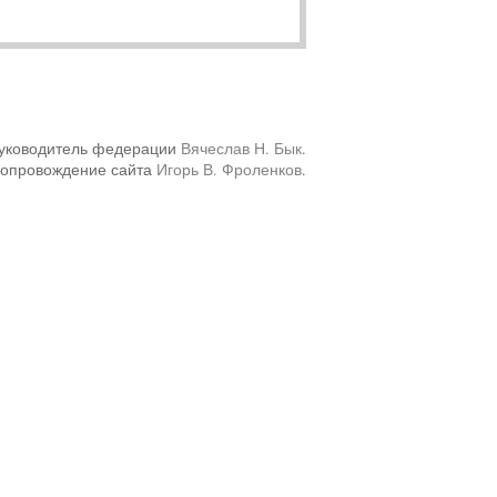
уководитель федерации
Вячеслав Н. Бык
.
сопровождение сайта
Игорь В. Фроленков
.