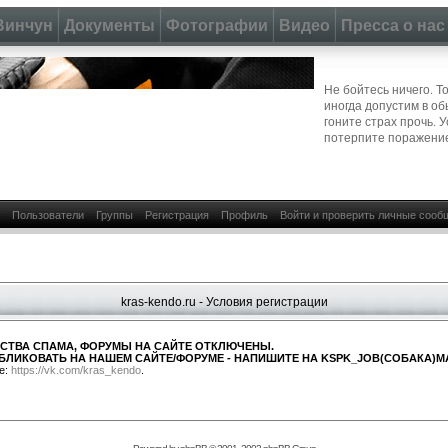
Винчун
Документы
Фотографии
Видео
Пресса о нас
Не бойтесь ничего. Т
иногда допустим в о
гоните страх прочь. 
потерпите поражени
Пользователи
Группы
Регистрация
Профиль
Войти и проверить личные сооб
kras-kendo.ru - Условия регистрации
СТВА СПАМА, ФОРУМЫ НА САЙТЕ ОТКЛЮЧЕНЫ.
БЛИКОВАТЬ НА НАШЕМ САЙТЕ/ФОРУМЕ - НАПИШИТЕ НА KSPK_JOB(СОБАКА)MA
е:
https://vk.com/kras_kendo
.