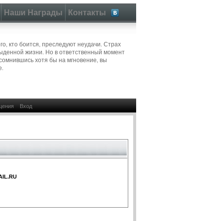
Наши Награды
Контакты
ого, кто боится, преследуют неудачи. Страх
быденной жизни. Но в ответственный момент
Усомнившись хотя бы на мгновение, вы
е.
щения
Вход
IL.RU