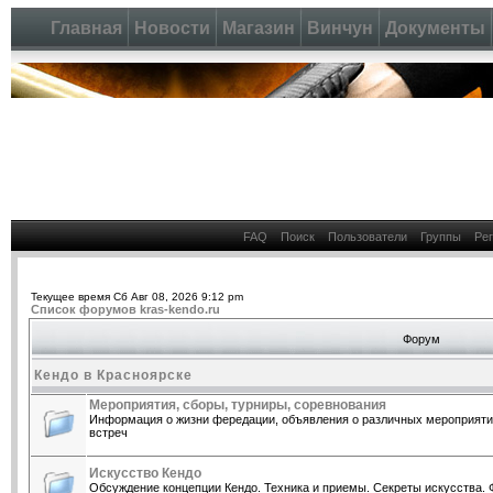
Главная
Новости
Магазин
Винчун
Документы
FAQ
Поиск
Пользователи
Группы
Ре
Текущее время Сб Авг 08, 2026 9:12 pm
Список форумов kras-kendo.ru
Форум
Кендо в Красноярске
Мероприятия, сборы, турниры, соревнования
Информация о жизни фередации, объявления о различных мероприятия
встреч
Искусство Кендо
Обсуждение концепции Кендо. Техника и приемы. Секреты искусства. 