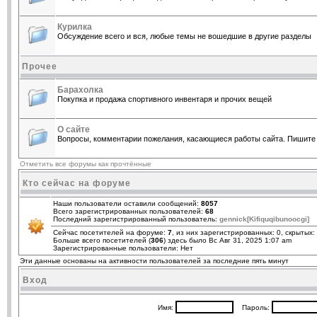
Курилка
Обсуждение всего и вся, любые темы не вошедшие в другие разделы
Прочее
Барахолка
Покупка и продажа спортивного инвентаря и прочих вещей
О сайте
Вопросы, комментарии пожелания, касающиеся работы сайта. Пишите 
Отметить все форумы как прочтённые
Кто сейчас на форуме
Наши пользователи оставили сообщений:
8057
Всего зарегистрированных пользователей:
68
Последний зарегистрированный пользователь:
gennick[Kifiquqibunoocgi]
Сейчас посетителей на форуме:
7
, из них зарегистрированных: 0, скрытых:
Больше всего посетителей (
306
) здесь было Вс Авг 31, 2025 1:07 am
Зарегистрированные пользователи: Нет
Эти данные основаны на активности пользователей за последние пять минут
Вход
Имя:
Пароль: