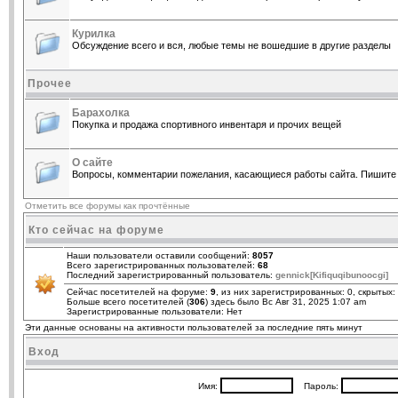
Курилка
Обсуждение всего и вся, любые темы не вошедшие в другие разделы
Прочее
Барахолка
Покупка и продажа спортивного инвентаря и прочих вещей
О сайте
Вопросы, комментарии пожелания, касающиеся работы сайта. Пишите 
Отметить все форумы как прочтённые
Кто сейчас на форуме
Наши пользователи оставили сообщений:
8057
Всего зарегистрированных пользователей:
68
Последний зарегистрированный пользователь:
gennick[Kifiquqibunoocgi]
Сейчас посетителей на форуме:
9
, из них зарегистрированных: 0, скрытых:
Больше всего посетителей (
306
) здесь было Вс Авг 31, 2025 1:07 am
Зарегистрированные пользователи: Нет
Эти данные основаны на активности пользователей за последние пять минут
Вход
Имя:
Пароль: