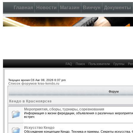
Главная
Новости
Магазин
Винчун
Документы
FAQ
Поиск
Пользователи
Группы
Ре
Текущее время Сб Авг 08, 2026 6:37 pm
Список форумов kras-kendo.ru
Форум
Кендо в Красноярске
Мероприятия, сборы, турниры, соревнования
Информация о жизни фередации, объявления о различных мероприятия
встреч
Искусство Кендо
Обсуждение концепции Кендо. Техника и приемы. Секреты искусства. 