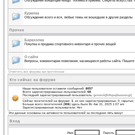
Обсуждение концепции Кендо. Техника и приемы. Секреты искусства. 
Курилка
Обсуждение всего и вся, любые темы не вошедшие в другие разделы
Прочее
Барахолка
Покупка и продажа спортивного инвентаря и прочих вещей
О сайте
Вопросы, комментарии пожелания, касающиеся работы сайта. Пишите 
Отметить все форумы как прочтённые
Кто сейчас на форуме
Наши пользователи оставили сообщений:
8057
Всего зарегистрированных пользователей:
68
Последний зарегистрированный пользователь:
gennick[Kifiquqibunoocgi]
Сейчас посетителей на форуме:
1
, из них зарегистрированных: 0, скрытых:
Больше всего посетителей (
306
) здесь было Вс Авг 31, 2025 1:07 am
Зарегистрированные пользователи: Нет
Эти данные основаны на активности пользователей за последние пять минут
Вход
Имя:
Пароль: