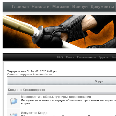
Главная
Новости
Магазин
Винчун
Документы
FAQ
Поиск
Пользователи
Группы
Ре
Текущее время Пт Авг 07, 2026 6:08 pm
Список форумов kras-kendo.ru
Форум
Кендо в Красноярске
Мероприятия, сборы, турниры, соревнования
Информация о жизни фередации, объявления о различных мероприятия
встреч
Искусство Кендо