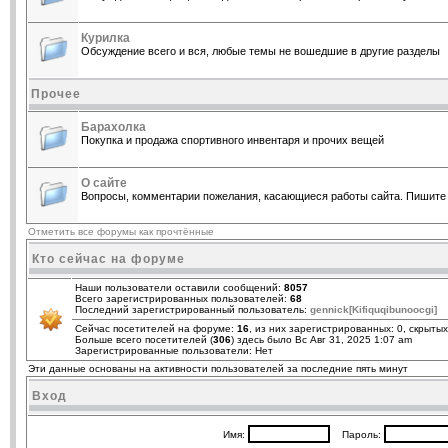
Курилка
Обсуждение всего и вся, любые темы не вошедшие в другие разделы
Прочее
Барахолка
Покупка и продажа спортивного инвентаря и прочих вещей
О сайте
Вопросы, комментарии пожелания, касающиеся работы сайта. Пишите 
Отметить все форумы как прочтённые
Кто сейчас на форуме
Наши пользователи оставили сообщений:
8057
Всего зарегистрированных пользователей:
68
Последний зарегистрированный пользователь:
gennick[Kifiquqibunoocgi]
Сейчас посетителей на форуме:
16
, из них зарегистрированных: 0, скрытых
Больше всего посетителей (
306
) здесь было Вс Авг 31, 2025 1:07 am
Зарегистрированные пользователи: Нет
Эти данные основаны на активности пользователей за последние пять минут
Вход
Имя:
Пароль: