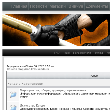
Главная
Новости
Магазин
Винчун
Документы
FAQ
Поиск
Пользователи
Группы
Ре
Текущее время Сб Авг 08, 2026 8:53 am
Список форумов kras-kendo.ru
Форум
Кендо в Красноярске
Мероприятия, сборы, турниры, соревнования
Информация о жизни фередации, объявления о различных мероприятия
встреч
Искусство Кендо
Обсуждение концепции Кендо. Техника и приемы. Секреты искусства. 