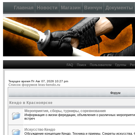
Главная
Новости
Магазин
Винчун
Документы
FAQ
Поиск
Пользователи
Группы
Ре
Текущее время Пт Авг 07, 2026 10:27 pm
Список форумов kras-kendo.ru
Форум
Кендо в Красноярске
Мероприятия, сборы, турниры, соревнования
Информация о жизни фередации, объявления о различных мероприятия
встреч
Искусство Кендо
Обсуждение концепции Кендо. Техника и приемы. Секреты искусства. 