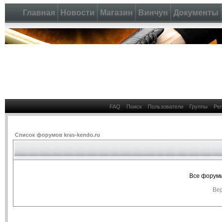
Главная
Новости
Магазин
Винчун
Документы
FAQ
Поиск
Пользователи
Группы
Ре
Список форумов kras-kendo.ru
Все форумы
Вер