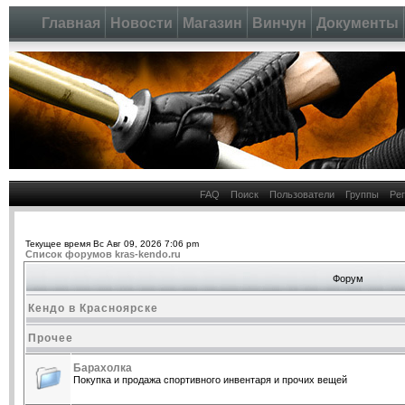
Главная
Новости
Магазин
Винчун
Документы
FAQ
Поиск
Пользователи
Группы
Ре
Текущее время Вс Авг 09, 2026 7:06 pm
Список форумов kras-kendo.ru
Форум
Кендо в Красноярске
Прочее
Барахолка
Покупка и продажа спортивного инвентаря и прочих вещей