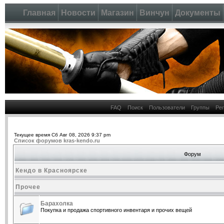
Главная
Новости
Магазин
Винчун
Документы
FAQ
Поиск
Пользователи
Группы
Ре
Текущее время Сб Авг 08, 2026 9:37 pm
Список форумов kras-kendo.ru
Форум
Кендо в Красноярске
Прочее
Барахолка
Покупка и продажа спортивного инвентаря и прочих вещей