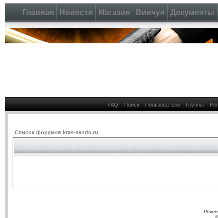
Главная
Новости
Магазин
Винчун
Документы
FAQ
Поиск
Пользователи
Группы
Ре
Список форумов kras-kendo.ru
Powere
©