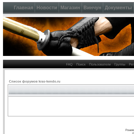
Главная
Новости
Магазин
Винчун
Документы
FAQ
Поиск
Пользователи
Группы
Ре
Список форумов kras-kendo.ru
Powere
©