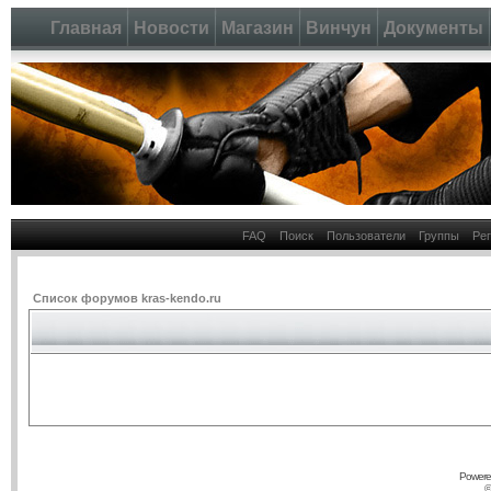
Главная
Новости
Магазин
Винчун
Документы
FAQ
Поиск
Пользователи
Группы
Ре
Список форумов kras-kendo.ru
Powere
©