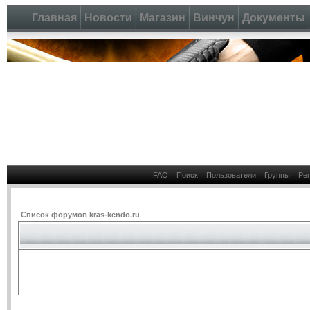
Главная
Новости
Магазин
Винчун
Документы
FAQ
Поиск
Пользователи
Группы
Ре
Список форумов kras-kendo.ru