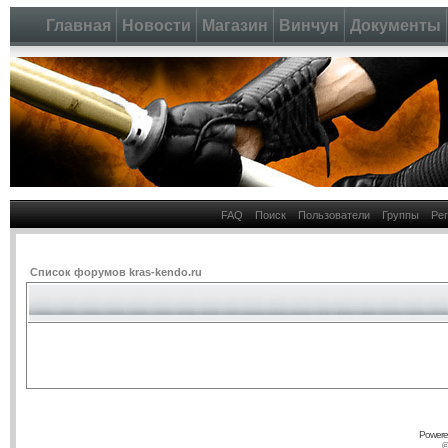
Главная
Новости
Магазин
Винчун
Документы
FAQ
Поиск
Пользователи
Группы
Ре
Список форумов kras-kendo.ru
Powere
©