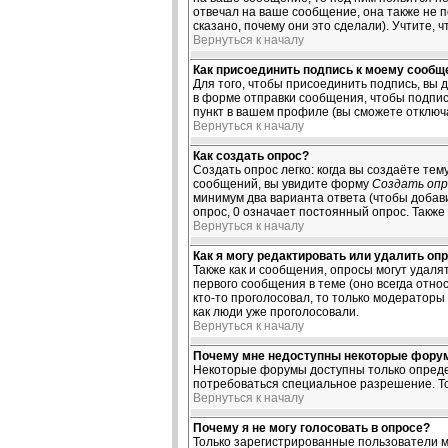
отвечал на ваше сообщение, она также не 
сказано, почему они это сделали). Учтите, 
Вернуться к началу
Как присоединить подпись к моему сооб
Для того, чтобы присоединить подпись, вы 
в форме отправки сообщения, чтобы подпис
пункт в вашем профиле (вы сможете отключ
Вернуться к началу
Как создать опрос?
Создать опрос легко: когда вы создаёте тем
сообщений, вы увидите форму
Создать опр
минимум два варианта ответа (чтобы добави
опрос, 0 означает постоянный опрос. Также
Вернуться к началу
Как я могу редактировать или удалить оп
Также как и сообщения, опросы могут удал
первого сообщения в теме (оно всегда относ
кто-то проголосовал, то только модераторы
как люди уже проголосовали.
Вернуться к началу
Почему мне недоступны некоторые фору
Некоторые форумы доступны только определ
потребоваться специальное разрешение. То
Вернуться к началу
Почему я не могу голосовать в опросе?
Только зарегистрированные пользователи м