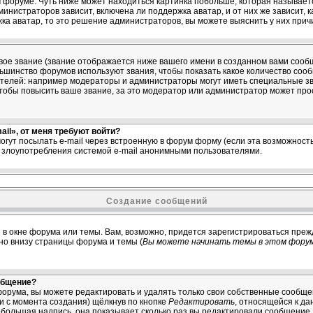
м форуме. Чуть ниже может находиться картинка побольше, которая называет
министраторов зависит, включена ли поддержка аватар, и от них же зависит, 
ка аватар, то это решение администраторов, вы можете выяснить у них прич
ое звание (звание отображается ниже вашего имени в созданном вами сообщ
ольшинство форумов используют звания, чтобы показать какое количество со
елей: например модераторы и администраторы могут иметь специальные зв
тобы повысить ваше звание, за это модератор или администратор может про
il», от меня требуют войти?
огут посылать e-mail через встроенную в форум форму (если эта возможнос
ь злоупотребления системой e-mail анонимными пользователями.
Создание сообщений
 в окне форума или темы. Вам, возможно, придется зарегистрироваться преж
о внизу страницы форума и темы (
Вы можете начинать темы в этом форум
общение?
орума, вы можете редактировать и удалять только свои собственные сообщ
ни с момента создания) щёлкнув по кнопке
Редактировать
, относящейся к да
большая надпись, она показывает сколько раз вы редактировали сообщение. 