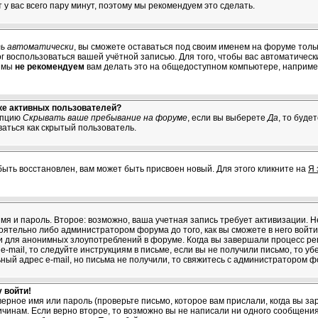
т у вас всего пару минут, поэтому мы рекомендуем это сделать.
ь автоматически
, вы сможете оставаться под своим именем на форуме толь
мог воспользоваться вашей учётной записью. Для того, чтобы вас автоматичес
о мы
не рекомендуем
вам делать это на общедоступном компьютере, например
ске активных пользователей?
опцию
Скрывать ваше пребывание на форуме
, если вы выберете
Да
, то буде
ваться как скрытый пользователь.
быть восстановлен, вам может быть присвоен новый. Для этого кликните на
Я 
имя и пароль. Второе: возможно, ваша учетная запись требует активизации.
тельно либо администратором форума до того, как вы сможете в него войти.
 для анонимных злоупотреблений в форуме. Когда вы завершали процесс рег
e-mail, то следуйте инструкциям в письме, если вы не получили письмо, то уб
ьный адрес e-mail, но письма не получили, то свяжитесь с администратором ф
 войти!
ерное имя или пароль (проверьте письмо, которое вам прислали, когда вы з
ричинам. Если верно второе, то возможно вы не написали ни одного сообщен