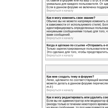
оставили в форуме или на ваш статус в это
уникальна для каждого пользователя. От ад
Если в данном форуме не включена поддерж
Вернуться к началу
Как я могу изменить свое звание?
Обычно вы не можете напрямую изменить св
в зависимости от используемого стиля). Б
идентифицировать определенных пользоват
ненужными сообщениями только для того, ч
вами сообщений.
Вернуться к началу
Когда я щёлкаю по ссылке «Отправить e-ma
Только зарегистрированные пользователи м
Это сделано для того, чтобы предотвратит
Вернуться к началу
Как мне создать тему в форуме?
Легко, щёлкните по соответствующей кнопке
можете делать в данном форуме перечислен
т.д.
)
Вернуться к началу
Как я могу редактировать или удалить со
Если вы не администратор или модератор ф
(иногда только в течении некоторого време
на ваше сообщение, то под ним появится не