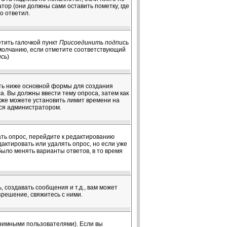
ор (они должны сами оставить пометку, где
о ответил.
тить галочкой пункт
Присоединить подпись
умолчанию, если отметите соответствующий
ись
)
чуть ниже основной формы для создания
оса. Вы должны ввести тему опроса, затем как
акже можете установить лимит времени на
тся администратором.
ать опрос, перейдите к редактированию
дактировать или удалять опрос, но если уже
было менять варианты ответов, в то время
создавать сообщения и т.д., вам может
решение, свяжитесь с ними.
онимными пользователями). Если вы