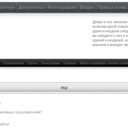
Винчун
Документы
Фотографии
Видео
Пресса о нас
Добро и зло, везение
колесам одной повозк
удача и неудача следу
вы забудете о них и 
удачей и неудачей, н
воронов и воющих ли
Пользователи
Группы
Регистрация
Профиль
Войти и проверить личные сооб
FAQ
?
е активных пользователей?
войти!