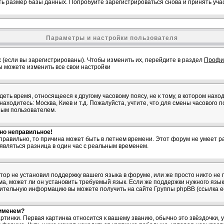
ь размер базы данных. Попробуйте зарегистрироваться снова и принять учас
Параметры и настройки пользователя
 (если вы зарегистрированы). Чтобы изменить их, перейдите в раздел
Профи
вы можете изменить все свои настройки
ть время, относящееся к другому часовому поясу, не к тому, в котором нахо
 находитесь: Москва, Киев и т.д. Пожалуйста, учтите, что для смены часового 
ным пользователем.
вно неправильное!
 правильно, то причина может быть в летнем времени. Этот форум не умеет ра
являться разница в один час с реальным временем.
атор не установил поддержку вашего языка в форуме, или же просто никто не 
, может ли он установить требуемый язык. Если же поддержки нужного языка
нительную информацию вы можете получить на сайте Группы phpBB (ссылка е
 именем?
ртинки. Первая картинка относится к вашему званию, обычно это звёздочки,