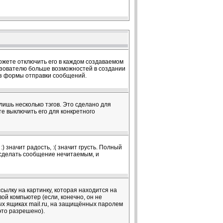
жете отключить его в каждом создаваемом
ользователю больше возможностей в создании
из формы отправки сообщений.
лишь несколько тэгов. Это сделано для
те выключить его для конкретного
 значит радость, :( значит грусть. Полный
т сделать сообщение нечитаемым, и
сылку на картинку, которая находится на
вой компьютер (если, конечно, он не
ых ящиках mail.ru, на защищённых паролем
это разрешено).