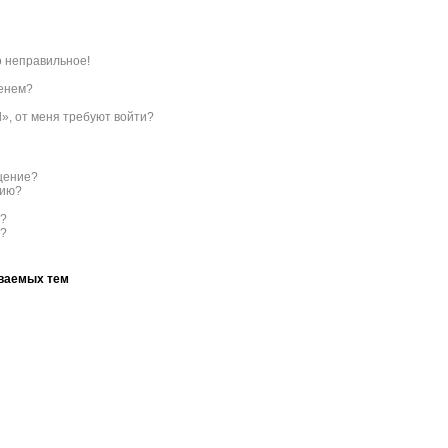
о неправильное!
менем?
l», от меня требуют войти?
бщение?
нию?
с?
ы?
аваемых тем