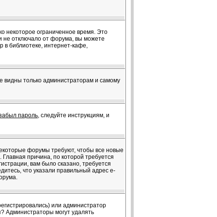
ко некоторое ограниченное время. Это
ки не отключало от форума, вы можете
 в библиотеке, интернет-кафе,
те видны только администраторам и самому
забыл пароль
, следуйте инструкциям, и
 Некоторые форумы требуют, чтобы все новые
 Главная причина, по которой требуется
истрации, вам было сказано, требуется
едитесь, что указали правильный адрес e-
орума.
арегистрировались) или администратор
ия? Администраторы могут удалять