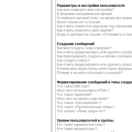
Параметры и настройки пользователя
Как мне изменить мои настройки?
В форумах неправильное время!
Я изменил часовой пояс, но время все равн
Моего языка нет в списке!
Как я могу поместить картинку под своим и
Как я могу изменить свое звание?
Когда я щёлкаю по ссылке «Отправить e-mai
Создание сообщений
Как мне создать тему в форуме?
Как я могу редактировать или удалить соо
Как присоединить подпись к моему сообще
Как создать опрос?
Как я могу редактировать или удалить опро
Почему мне недоступны некоторые форум
Почему я не могу голосовать в опросе?
Форматирование сообщений и типы созд
Что такое BBCode?
Могу ли я использовать HTML?
Что такое смайлики?
Могу ли я вставлять картинки?
Что такое «Объявление»?
Что такое «Прилепленная тема»?
Что значит «Тема закрыта»?
Уровни пользователей и группы
Кто такие администраторы?
Кто такие модераторы?