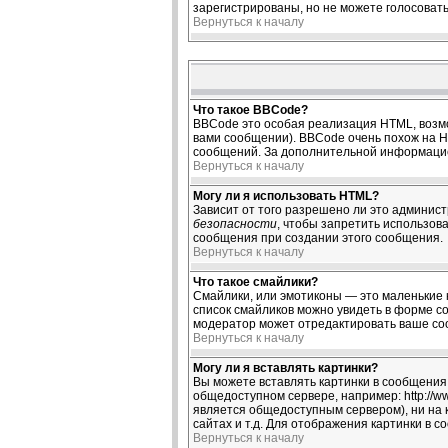
зарегистрированы, но не можете голосовать,
Вернуться к началу
Что такое BBCode?
BBCode это особая реализация HTML, возм
вами сообщении). BBCode очень похож на HTM
сообщений. За дополнительной информацие
Вернуться к началу
Могу ли я использовать HTML?
Зависит от того разрешено ли это администр
безопасности
, чтобы запретить использов
сообщения при создании этого сообщения.
Вернуться к началу
Что такое смайлики?
Смайлики, или эмотиконы — это маленькие к
список смайликов можно увидеть в форме со
модератор может отредактировать ваше соо
Вернуться к началу
Могу ли я вставлять картинки?
Вы можете вставлять картинки в сообщения.
общедоступном сервере, например: http://ww
является общедоступным сервером), ни на 
сайтах и т.д. Для отображения картинки в 
Вернуться к началу