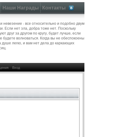
Наши Награды
Контакты
 и невезение - все относительно и подобно двум
и. Если нет зла, добра тоже нет. Поскольку
ют друг за другом по кругу, будет лучше, если
не будете волноваться. Когда вы не обеспокоены
а душе легко, и вам нет дела до каркающих
сиц.
щения
Вход