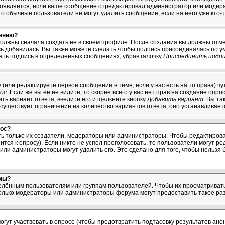
появляется, если ваше сообщение отредактировал администратор или модерат
что обычные пользователи не могут удалить сообщение, если на него уже кто-т
щению?
должны сначала создать её в своем профиле. После создания вы должны отме
ь добавилась. Вы также можете сделать чтобы подпись присоединялась по 
ать подпись в определенных сообщениях, убрав галочку
Присоединить подп
у (или редактируете первое сообщение в теме, если у вас есть на то права) 
ос
. Если же вы её не видите, то скорее всего у вас нет прав на создание опр
ть вариант ответа, введите его и щёлкните кнопку
Добавить вариант
. Вы т
 существует ограничение на количество вариантов ответа, оно устанавливае
рос?
ять только их создатели, модераторы или администраторы. Чтобы редактиров
ится к опросу). Если никто не успел проголосовать, то пользователи могут ре
 или администраторы могут удалить его. Это сделано для того, чтобы нельзя 
мы?
ённым пользователям или группам пользователей. Чтобы их просматривать, 
лько модераторы или администраторы форума могут предоставить такое раз
огут участвовать в опросе (чтобы предотвратить подтасовку результатов ан