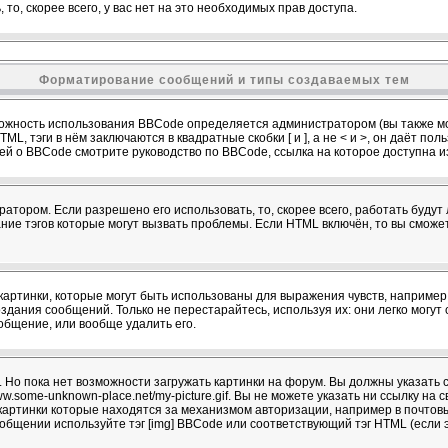
 то, скорее всего, у вас нет на это необходимых прав доступа.
Форматирование сообщений и типы создаваемых тем
ожность использования BBCode определяется администратором (вы также мо
L, тэги в нём заключаются в квадратные скобки [ и ], а не < и >, он даёт п
й о BBCode смотрите руководство по BBCode, ссылка на которое доступна 
атором. Если разрешено его использовать, то, скорее всего, работать будут 
ание тэгов которые могут вызвать проблемы. Если HTML включён, то вы сможе
артинки, которые могут быть использованы для выражения чувств, например :)
здания сообщений. Только не перестарайтесь, используя их: они легко могу
бщение, или вообще удалить его.
 Но пока нет возможности загружать картинки на форум. Вы должны указать с
w.some-unknown-place.net/my-picture.gif. Вы не можете указать ни ссылку на с
картинки которые находятся за механизмом авторизации, например в почтов
сообщении используйте тэг [img] BBCode или соответствующий тэг HTML (если 