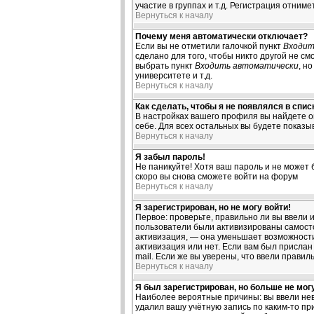
участие в группах и т.д. Регистрация отниме
Вернуться к началу
Почему меня автоматически отключает?
Если вы не отметили галочкой пункт
Входит
сделано для того, чтобы никто другой не с
выбрать пункт
Входить автоматически
, н
университете и т.д.
Вернуться к началу
Как сделать, чтобы я не появлялся в спи
В настройках вашего профиля вы найдете 
себе. Для всех остальных вы будете показы
Вернуться к началу
Я забыл пароль!
Не паникуйте! Хотя ваш пароль и не может 
скоро вы снова сможете войти на форум
Вернуться к началу
Я зарегистрирован, но не могу войти!
Первое: проверьте, правильно ли вы ввели 
пользователи были активизированы самостоя
активизация, — она уменьшает возможности
активизация или нет. Если вам был прислан 
mail. Если же вы уверены, что ввели правил
Вернуться к началу
Я был зарегистрирован, но больше не могу
Наиболее вероятные причины: вы ввели нев
удалил вашу учётную запись по каким-то п