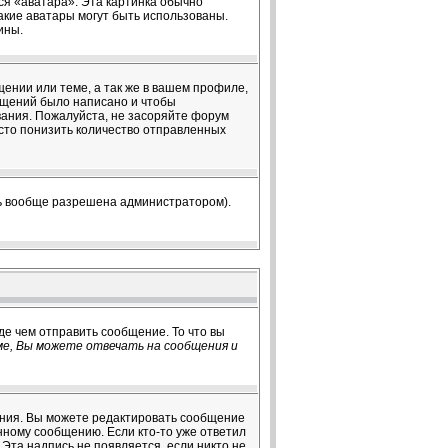
ся «аватара». Эта картинка обычно
какие аватары могут быть использованы.
ины.
ении или теме, а так же в вашем профиле,
общений было написано и чтобы
ания. Пожалуйста, не засоряйте форум
сто понизить количество отправленных
ть вообще разрешена администратором).
де чем отправить сообщение. То что вы
е, Вы можете отвечать на сообщения и
ения. Вы можете редактировать сообщение
нному сообщению. Если кто-то уже ответил
Эта надпись не появляется, если никто не