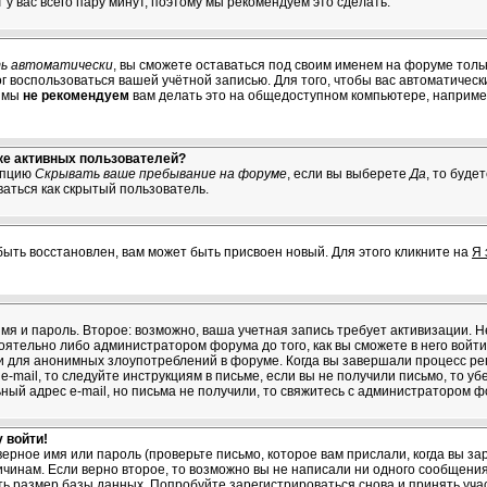
т у вас всего пару минут, поэтому мы рекомендуем это сделать.
ь автоматически
, вы сможете оставаться под своим именем на форуме толь
мог воспользоваться вашей учётной записью. Для того, чтобы вас автоматичес
о мы
не рекомендуем
вам делать это на общедоступном компьютере, например
ске активных пользователей?
опцию
Скрывать ваше пребывание на форуме
, если вы выберете
Да
, то буде
ваться как скрытый пользователь.
быть восстановлен, вам может быть присвоен новый. Для этого кликните на
Я 
имя и пароль. Второе: возможно, ваша учетная запись требует активизации.
тельно либо администратором форума до того, как вы сможете в него войти.
 для анонимных злоупотреблений в форуме. Когда вы завершали процесс рег
e-mail, то следуйте инструкциям в письме, если вы не получили письмо, то уб
ьный адрес e-mail, но письма не получили, то свяжитесь с администратором ф
 войти!
ерное имя или пароль (проверьте письмо, которое вам прислали, когда вы з
ричинам. Если верно второе, то возможно вы не написали ни одного сообщен
ь размер базы данных. Попробуйте зарегистрироваться снова и принять учас