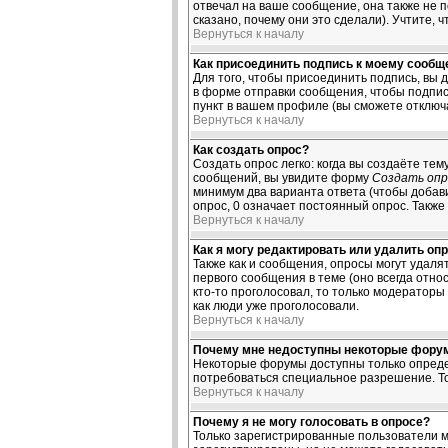
отвечал на ваше сообщение, она также не 
сказано, почему они это сделали). Учтите, 
Вернуться к началу
Как присоединить подпись к моему сооб
Для того, чтобы присоединить подпись, вы 
в форме отправки сообщения, чтобы подпис
пункт в вашем профиле (вы сможете отключ
Вернуться к началу
Как создать опрос?
Создать опрос легко: когда вы создаёте тем
сообщений, вы увидите форму
Создать опр
минимум два варианта ответа (чтобы добави
опрос, 0 означает постоянный опрос. Также
Вернуться к началу
Как я могу редактировать или удалить оп
Также как и сообщения, опросы могут удал
первого сообщения в теме (оно всегда относ
кто-то проголосовал, то только модераторы
как люди уже проголосовали.
Вернуться к началу
Почему мне недоступны некоторые фору
Некоторые форумы доступны только определ
потребоваться специальное разрешение. То
Вернуться к началу
Почему я не могу голосовать в опросе?
Только зарегистрированные пользователи м