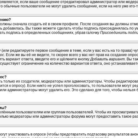
появляется, если ваше сообщение отредактировал администратор или модерат
что обычные пользователи не могут удалить сообщение, если на него уже кто-т
щению?
должны сначала создать её в своем профиле. После создания вы должны отме
ь добавилась. Вы также можете сделать чтобы подпись присоединялась по 
ать подпись в определенных сообщениях, убрав галочку
Присоединить подп
у (или редактируете первое сообщение в теме, если у вас есть на то права) 
ос
. Если же вы её не видите, то скорее всего у вас нет прав на создание опр
ть вариант ответа, введите его и щёлкните кнопку
Добавить вариант
. Вы т
 существует ограничение на количество вариантов ответа, оно устанавливае
рос?
ять только их создатели, модераторы или администраторы. Чтобы редактиров
ится к опросу). Если никто не успел проголосовать, то пользователи могут ре
 или администраторы могут удалить его. Это сделано для того, чтобы нельзя 
мы?
ённым пользователям или группам пользователей. Чтобы их просматривать, 
лько модераторы или администраторы форума могут предоставить такое раз
огут участвовать в опросе (чтобы предотвратить подтасовку результатов ан