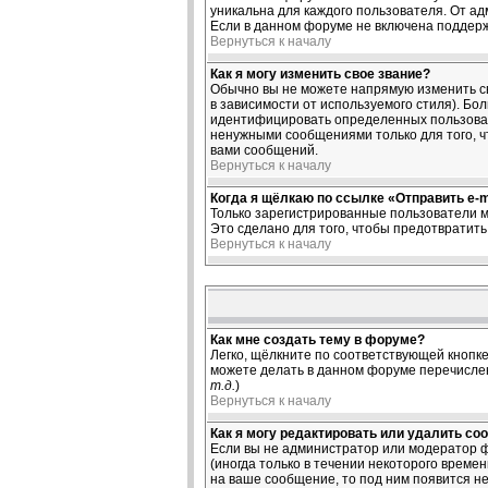
уникальна для каждого пользователя. От ад
Если в данном форуме не включена поддерж
Вернуться к началу
Как я могу изменить свое звание?
Обычно вы не можете напрямую изменить св
в зависимости от используемого стиля). Б
идентифицировать определенных пользоват
ненужными сообщениями только для того, ч
вами сообщений.
Вернуться к началу
Когда я щёлкаю по ссылке «Отправить e-ma
Только зарегистрированные пользователи м
Это сделано для того, чтобы предотвратит
Вернуться к началу
Как мне создать тему в форуме?
Легко, щёлкните по соответствующей кнопке
можете делать в данном форуме перечислен
т.д.
)
Вернуться к началу
Как я могу редактировать или удалить со
Если вы не администратор или модератор ф
(иногда только в течении некоторого време
на ваше сообщение, то под ним появится не