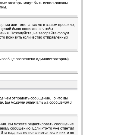
какие аватары могут быть использованы.
ины.
ении или теме, а так же в вашем профиле,
общений было написано и чтобы
ания. Пожалуйста, не засоряйте форум
сто понизить количество отправленных
ть вообще разрешена администратором).
де чем отправить сообщение. То что вы
е, Вы можете отвечать на сообщения и
ения. Вы можете редактировать сообщение
нному сообщению. Если кто-то уже ответил
Эта надпись не появляется, если никто не