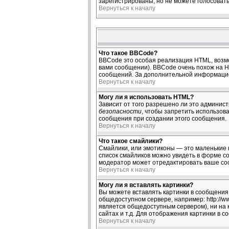
зарегистрированы, но не можете голосовать,
Вернуться к началу
Что такое BBCode?
BBCode это особая реализация HTML, возм
вами сообщении). BBCode очень похож на HTM
сообщений. За дополнительной информацие
Вернуться к началу
Могу ли я использовать HTML?
Зависит от того разрешено ли это администр
безопасности
, чтобы запретить использов
сообщения при создании этого сообщения.
Вернуться к началу
Что такое смайлики?
Смайлики, или эмотиконы — это маленькие к
список смайликов можно увидеть в форме со
модератор может отредактировать ваше соо
Вернуться к началу
Могу ли я вставлять картинки?
Вы можете вставлять картинки в сообщения.
общедоступном сервере, например: http://ww
является общедоступным сервером), ни на 
сайтах и т.д. Для отображения картинки в 
Вернуться к началу