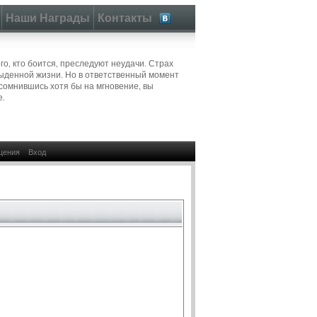
Наши Награды
Контакты
ого, кто боится, преследуют неудачи. Страх
быденной жизни. Но в ответственный момент
Усомнившись хотя бы на мгновение, вы
е.
щения
Вход