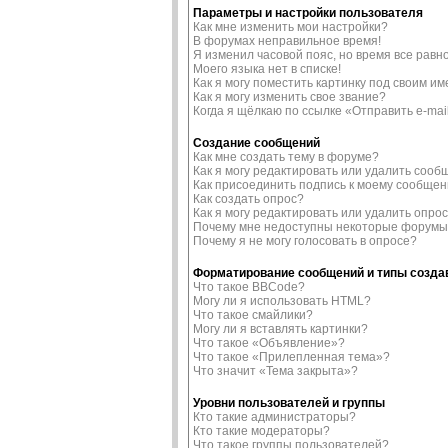
Параметры и настройки пользователя
Как мне изменить мои настройки?
В форумах неправильное время!
Я изменил часовой пояс, но время все равн
Моего языка нет в списке!
Как я могу поместить картинку под своим и
Как я могу изменить свое звание?
Когда я щёлкаю по ссылке «Отправить e-mai
Создание сообщений
Как мне создать тему в форуме?
Как я могу редактировать или удалить соо
Как присоединить подпись к моему сообще
Как создать опрос?
Как я могу редактировать или удалить опро
Почему мне недоступны некоторые форум
Почему я не могу голосовать в опросе?
Форматирование сообщений и типы созд
Что такое BBCode?
Могу ли я использовать HTML?
Что такое смайлики?
Могу ли я вставлять картинки?
Что такое «Объявление»?
Что такое «Прилепленная тема»?
Что значит «Тема закрыта»?
Уровни пользователей и группы
Кто такие администраторы?
Кто такие модераторы?
Что такое группы пользователей?