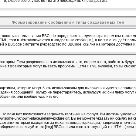
 то, скорее всего, у вас нет на это необходимых прав доступа.
Форматирование сообщений и типы создаваемых тем
ожность использования BBCode определяется администратором (вы также мо
L, тэги в нём заключаются в квадратные скобки [ и ], а не < и >, он даёт п
й о BBCode смотрите руководство по BBCode, ссылка на которое доступна 
атором. Если разрешено его использовать, то, скорее всего, работать будут 
ание тэгов которые могут вызвать проблемы. Если HTML включён, то вы сможе
артинки, которые могут быть использованы для выражения чувств, например :)
здания сообщений. Только не перестарайтесь, используя их: они легко могу
бщение, или вообще удалить его.
 Но пока нет возможности загружать картинки на форум. Вы должны указать с
w.some-unknown-place.net/my-picture.gif. Вы не можете указать ни ссылку на с
картинки которые находятся за механизмом авторизации, например в почтов
сообщении используйте тэг [img] BBCode или соответствующий тэг HTML (если 