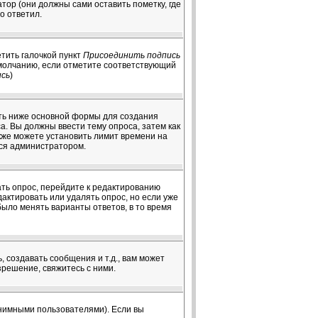
ор (они должны сами оставить пометку, где
о ответил.
тить галочкой пункт
Присоединить подпись
умолчанию, если отметите соответствующий
ись
)
чуть ниже основной формы для создания
оса. Вы должны ввести тему опроса, затем как
акже можете установить лимит времени на
тся администратором.
ать опрос, перейдите к редактированию
дактировать или удалять опрос, но если уже
было менять варианты ответов, в то время
создавать сообщения и т.д., вам может
решение, свяжитесь с ними.
онимными пользователями). Если вы