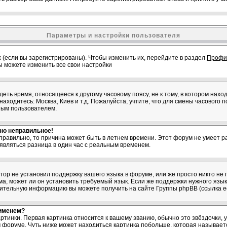
Параметры и настройки пользователя
 (если вы зарегистрированы). Чтобы изменить их, перейдите в раздел
Профи
вы можете изменить все свои настройки
ть время, относящееся к другому часовому поясу, не к тому, в котором нахо
 находитесь: Москва, Киев и т.д. Пожалуйста, учтите, что для смены часового 
ным пользователем.
вно неправильное!
 правильно, то причина может быть в летнем времени. Этот форум не умеет ра
являться разница в один час с реальным временем.
атор не установил поддержку вашего языка в форуме, или же просто никто не 
, может ли он установить требуемый язык. Если же поддержки нужного языка
нительную информацию вы можете получить на сайте Группы phpBB (ссылка е
 именем?
ртинки. Первая картинка относится к вашему званию, обычно это звёздочки,
м форуме. Чуть ниже может находиться картинка побольше, которая называет