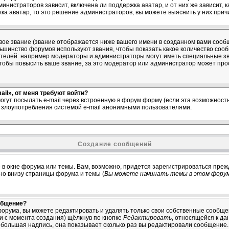
министраторов зависит, включена ли поддержка аватар, и от них же зависит, 
ка аватар, то это решение администраторов, вы можете выяснить у них прич
ое звание (звание отображается ниже вашего имени в созданном вами сообщ
ольшинство форумов используют звания, чтобы показать какое количество со
елей: например модераторы и администраторы могут иметь специальные зв
тобы повысить ваше звание, за это модератор или администратор может про
il», от меня требуют войти?
огут посылать e-mail через встроенную в форум форму (если эта возможнос
ь злоупотребления системой e-mail анонимными пользователями.
Создание сообщений
 в окне форума или темы. Вам, возможно, придется зарегистрироваться преж
о внизу страницы форума и темы (
Вы можете начинать темы в этом форум
общение?
орума, вы можете редактировать и удалять только свои собственные сообщ
ни с момента создания) щёлкнув по кнопке
Редактировать
, относящейся к да
большая надпись, она показывает сколько раз вы редактировали сообщение. 