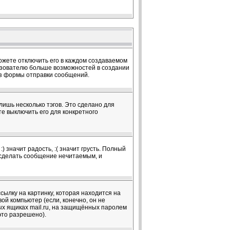
жете отключить его в каждом создаваемом
ользователю больше возможностей в создании
из формы отправки сообщений.
лишь несколько тэгов. Это сделано для
те выключить его для конкретного
 значит радость, :( значит грусть. Полный
т сделать сообщение нечитаемым, и
сылку на картинку, которая находится на
вой компьютер (если, конечно, он не
ых ящиках mail.ru, на защищённых паролем
это разрешено).