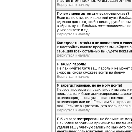
участие в группах и т.д. Регистрация отниме
Вернуться к началу
Почему меня автоматически отключает?
Если вы не отметили галочкой пункт
Входит
сделано для того, чтобы никто другой не с
выбрать пункт
Входить автоматически
, н
университете и т.д.
Вернуться к началу
Как сделать, чтобы я не появлялся в спи
В настройках вашего профиля вы найдете 
себе. Для всех остальных вы будете показы
Вернуться к началу
Я забыл пароль!
Не паникуйте! Хотя ваш пароль и не может 
скоро вы снова сможете войти на форум
Вернуться к началу
Я зарегистрирован, но не могу войти!
Первое: проверьте, правильно ли вы ввели 
пользователи были активизированы самостоя
активизация, — она уменьшает возможности
активизация или нет. Если вам был прислан 
mail. Если же вы уверены, что ввели правил
Вернуться к началу
Я был зарегистрирован, но больше не могу
Наиболее вероятные причины: вы ввели нев
удалил вашу учётную запись по каким-то п
неактивных пользователей, чтобы уменьшит