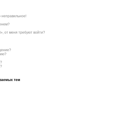
о неправильное!
менем?
l», от меня требуют войти?
бщение?
нию?
с?
ы?
аваемых тем