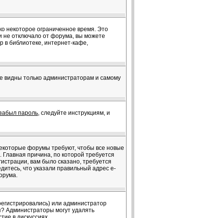
ко некоторое ограниченное время. Это
ки не отключало от форума, вы можете
 в библиотеке, интернет-кафе,
те видны только администраторам и самому
забыл пароль
, следуйте инструкциям, и
 Некоторые форумы требуют, чтобы все новые
 Главная причина, по которой требуется
истрации, вам было сказано, требуется
едитесь, что указали правильный адрес e-
орума.
арегистрировались) или администратор
ия? Администраторы могут удалять
тие в дискуссиях.