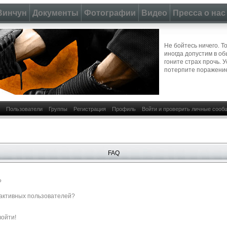
Винчун
Документы
Фотографии
Видео
Пресса о нас
Не бойтесь ничего. Т
иногда допустим в о
гоните страх прочь. 
потерпите поражени
Пользователи
Группы
Регистрация
Профиль
Войти и проверить личные сооб
FAQ
?
е активных пользователей?
войти!