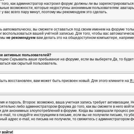
от того, как администратор настроил форум: должны ли вы зарегистрироватьс
льные возможности, которые недоступны анонимным пользователям: аватары,
т у вас всего пару минут, поэтому мы рекомендуем это сделать.
ь автоматически
, вы сможете оставаться под своим именем на форуме толь
мог воспользоваться вашей учётной записью. Для того, чтобы вас автоматичес
о мы
не рекомендуем
вам делать это на общедоступном компьютере, например
ске активных пользователей?
опцию
Скрывать ваше пребывание на форуме
, если вы выберете
Да
, то буде
ваться как скрытый пользователь.
быть восстановлен, вам может быть присвоен новый. Для этого кликните на
Я 
имя и пароль. Второе: возможно, ваша учетная запись требует активизации.
тельно либо администратором форума до того, как вы сможете в него войти.
 для анонимных злоупотреблений в форуме. Когда вы завершали процесс рег
e-mail, то следуйте инструкциям в письме, если вы не получили письмо, то уб
ьный адрес e-mail, но письма не получили, то свяжитесь с администратором ф
 войти!