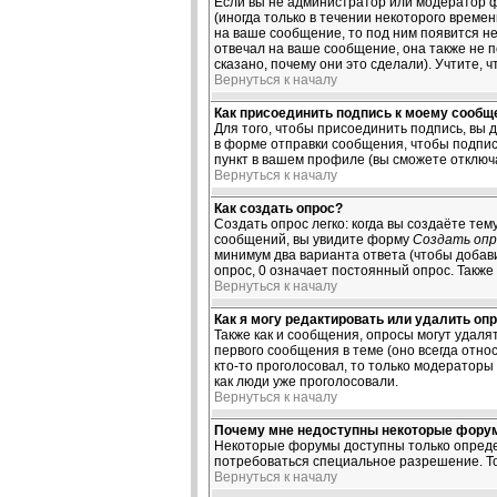
Если вы не администратор или модератор ф
(иногда только в течении некоторого време
на ваше сообщение, то под ним появится не
отвечал на ваше сообщение, она также не 
сказано, почему они это сделали). Учтите, 
Вернуться к началу
Как присоединить подпись к моему сооб
Для того, чтобы присоединить подпись, вы 
в форме отправки сообщения, чтобы подпис
пункт в вашем профиле (вы сможете отключ
Вернуться к началу
Как создать опрос?
Создать опрос легко: когда вы создаёте тем
сообщений, вы увидите форму
Создать опр
минимум два варианта ответа (чтобы добави
опрос, 0 означает постоянный опрос. Также
Вернуться к началу
Как я могу редактировать или удалить оп
Также как и сообщения, опросы могут удал
первого сообщения в теме (оно всегда относ
кто-то проголосовал, то только модераторы
как люди уже проголосовали.
Вернуться к началу
Почему мне недоступны некоторые фору
Некоторые форумы доступны только определ
потребоваться специальное разрешение. То
Вернуться к началу