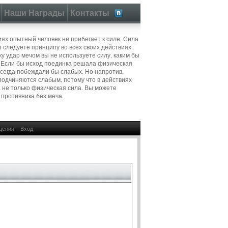
Наши Награды
Контакты
иях опытный человек не прибегает к силе. Сила
ы следуете принципу во всех своих действиях.
ку удар мечом вы не используете силу, каким бы
 Если бы исход поединка решала физическая
всегда побеждали бы слабых. Но напротив,
подчиняются слабым, потому что в действиях
 не только физическая сила. Вы можете
 противника без меча.
щения
Вход