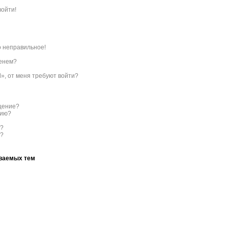
войти!
о неправильное!
менем?
l», от меня требуют войти?
бщение?
нию?
с?
ы?
аваемых тем