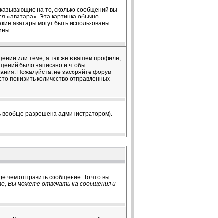
 указывающие на то, сколько сообщений вы
ся «аватара». Эта картинка обычно
какие аватары могут быть использованы.
ины.
ении или теме, а так же в вашем профиле,
общений было написано и чтобы
ания. Пожалуйста, не засоряйте форум
сто понизить количество отправленных
ть вообще разрешена администратором).
де чем отправить сообщение. То что вы
е, Вы можете отвечать на сообщения и