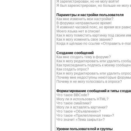
Я зарегистрирован, но не могу войти!
Я был зарегистрирован, но больше не могу 
Параметры и настройки пользователя
Как мне изменить мои настройки?
В форумах неправильное время!
Я изменил часовой пояс, но время все равн
Моего языка нет в списке!
Как я могу поместить картинку под своим и
Как я могу изменить свое звание?
Когда я щёлкаю по ссылке «Отправить e-mai
Создание сообщений
Как мне создать тему в форуме?
Как я могу редактировать или удалить соо
Как присоединить подпись к моему сообще
Как создать опрос?
Как я могу редактировать или удалить опро
Почему мне недоступны некоторые форум
Почему я не могу голосовать в опросе?
Форматирование сообщений и типы созд
Что такое BBCode?
Могу ли я использовать HTML?
Что такое смайлики?
Могу ли я вставлять картинки?
Что такое «Объявление»?
Что такое «Прилепленная тема»?
Что значит «Тема закрыта»?
Уровни пользователей и группы