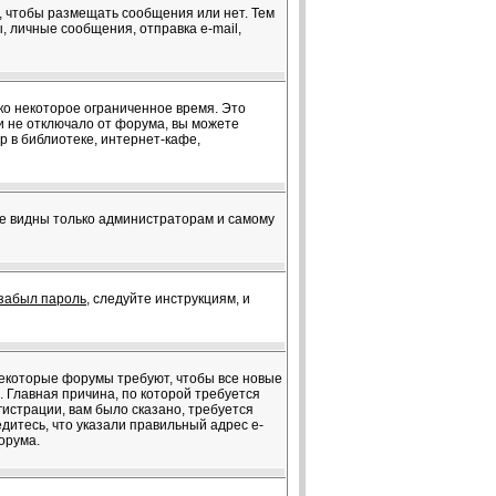
я, чтобы размещать сообщения или нет. Тем
 личные сообщения, отправка e-mail,
ко некоторое ограниченное время. Это
ки не отключало от форума, вы можете
 в библиотеке, интернет-кафе,
те видны только администраторам и самому
забыл пароль
, следуйте инструкциям, и
 Некоторые форумы требуют, чтобы все новые
 Главная причина, по которой требуется
истрации, вам было сказано, требуется
едитесь, что указали правильный адрес e-
орума.