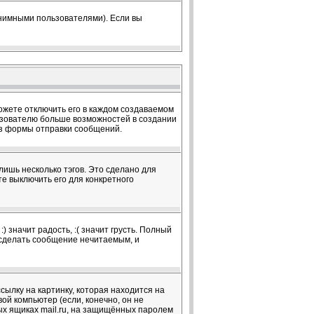
онимными пользователями). Если вы
жете отключить его в каждом создаваемом
ользователю больше возможностей в создании
из формы отправки сообщений.
лишь несколько тэгов. Это сделано для
те выключить его для конкретного
 значит радость, :( значит грусть. Полный
т сделать сообщение нечитаемым, и
сылку на картинку, которая находится на
вой компьютер (если, конечно, он не
ых ящиках mail.ru, на защищённых паролем