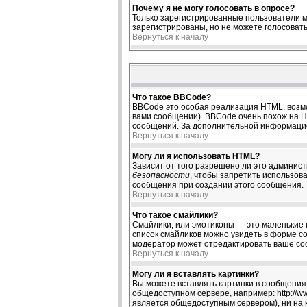
Почему я не могу голосовать в опросе?
Только зарегистрированные пользователи м
зарегистрированы, но не можете голосовать,
Вернуться к началу
Что такое BBCode?
BBCode это особая реализация HTML, возм
вами сообщении). BBCode очень похож на HTM
сообщений. За дополнительной информацие
Вернуться к началу
Могу ли я использовать HTML?
Зависит от того разрешено ли это администр
безопасности
, чтобы запретить использов
сообщения при создании этого сообщения.
Вернуться к началу
Что такое смайлики?
Смайлики, или эмотиконы — это маленькие к
список смайликов можно увидеть в форме со
модератор может отредактировать ваше соо
Вернуться к началу
Могу ли я вставлять картинки?
Вы можете вставлять картинки в сообщения.
общедоступном сервере, например: http://ww
является общедоступным сервером), ни на 