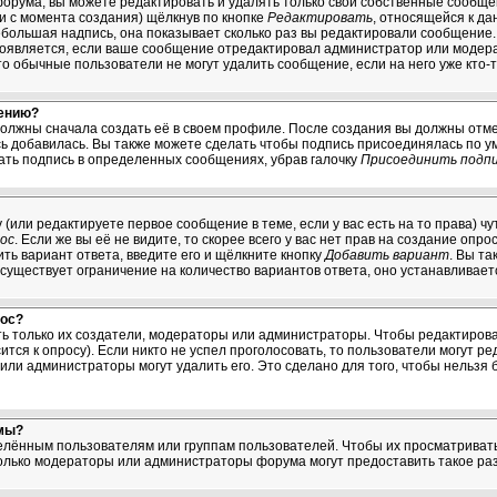
орума, вы можете редактировать и удалять только свои собственные сообщ
ни с момента создания) щёлкнув по кнопке
Редактировать
, относящейся к да
большая надпись, она показывает сколько раз вы редактировали сообщение. 
появляется, если ваше сообщение отредактировал администратор или модерат
что обычные пользователи не могут удалить сообщение, если на него уже кто-т
щению?
должны сначала создать её в своем профиле. После создания вы должны отме
ь добавилась. Вы также можете сделать чтобы подпись присоединялась по 
ать подпись в определенных сообщениях, убрав галочку
Присоединить подп
у (или редактируете первое сообщение в теме, если у вас есть на то права) 
ос
. Если же вы её не видите, то скорее всего у вас нет прав на создание опр
ть вариант ответа, введите его и щёлкните кнопку
Добавить вариант
. Вы т
 существует ограничение на количество вариантов ответа, оно устанавливае
рос?
ять только их создатели, модераторы или администраторы. Чтобы редактиров
ится к опросу). Если никто не успел проголосовать, то пользователи могут ре
 или администраторы могут удалить его. Это сделано для того, чтобы нельзя 
мы?
ённым пользователям или группам пользователей. Чтобы их просматривать, 
лько модераторы или администраторы форума могут предоставить такое раз