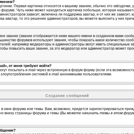
 именем?
ртинки. Первая картинка относится к вашему званию, обычно это звёздочки,
м форуме. Чуть ниже может находиться картинка побольше, которая называет
министраторов зависит, включена ли поддержка аватар, и от них же зависит, 
ка аватар, то это решение администраторов, вы можете выяснить у них прич
ое звание (звание отображается ниже вашего имени в созданном вами сообщ
ольшинство форумов используют звания, чтобы показать какое количество со
елей: например модераторы и администраторы могут иметь специальные зв
тобы повысить ваше звание, за это модератор или администратор может про
il», от меня требуют войти?
огут посылать e-mail через встроенную в форум форму (если эта возможнос
ь злоупотребления системой e-mail анонимными пользователями.
Создание сообщений
 в окне форума или темы. Вам, возможно, придется зарегистрироваться преж
о внизу страницы форума и темы (
Вы можете начинать темы в этом форум
общение?