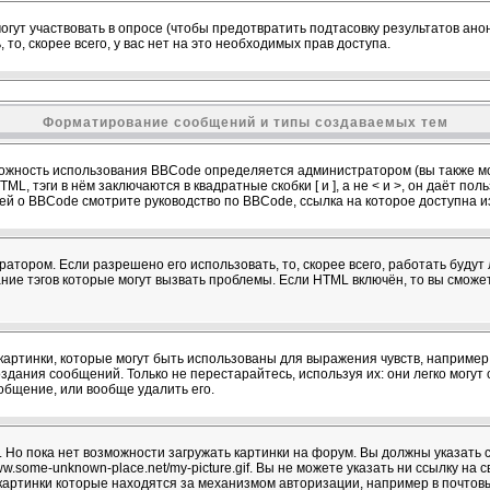
огут участвовать в опросе (чтобы предотвратить подтасовку результатов ан
 то, скорее всего, у вас нет на это необходимых прав доступа.
Форматирование сообщений и типы создаваемых тем
ожность использования BBCode определяется администратором (вы также мо
L, тэги в нём заключаются в квадратные скобки [ и ], а не < и >, он даёт п
й о BBCode смотрите руководство по BBCode, ссылка на которое доступна 
атором. Если разрешено его использовать, то, скорее всего, работать будут 
ание тэгов которые могут вызвать проблемы. Если HTML включён, то вы сможе
артинки, которые могут быть использованы для выражения чувств, например :)
здания сообщений. Только не перестарайтесь, используя их: они легко могу
бщение, или вообще удалить его.
 Но пока нет возможности загружать картинки на форум. Вы должны указать с
w.some-unknown-place.net/my-picture.gif. Вы не можете указать ни ссылку на с
картинки которые находятся за механизмом авторизации, например в почтов