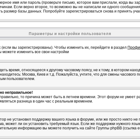
ерное имя или пароль (проверьте письмо, которое вам прислали, когда вы з
ричинам. Если верно второе, то возможно вы не написали ни одного сообщен
ь размер базы данных. Попробуйте зарегистрироваться снова и принять учас
Параметры и настройки пользователя
 (если вы зарегистрированы). Чтобы изменить их, перейдите в раздел
Профи
вы можете изменить все свои настройки
ть время, относящееся к другому часовому поясу, не к тому, в котором нахо
 находитесь: Москва, Киев и т.д. Пожалуйста, учтите, что для смены часового 
ным пользователем.
вно неправильное!
 правильно, то причина может быть в летнем времени. Этот форум не умеет ра
являться разница в один час с реальным временем.
атор не установил поддержку вашего языка в форуме, или же просто никто не 
, может ли он установить требуемый язык. Если же поддержки нужного языка
нительную информацию вы можете получить на сайте Группы phpBB (ссылка е