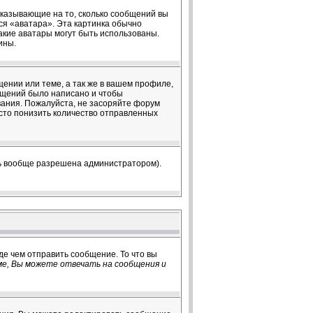
 указывающие на то, сколько сообщений вы
ся «аватара». Эта картинка обычно
какие аватары могут быть использованы.
ины.
ении или теме, а так же в вашем профиле,
общений было написано и чтобы
ания. Пожалуйста, не засоряйте форум
сто понизить количество отправленных
ть вообще разрешена администратором).
де чем отправить сообщение. То что вы
е, Вы можете отвечать на сообщения и