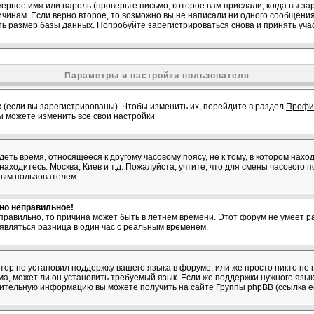
ерное имя или пароль (проверьте письмо, которое вам прислали, когда вы з
ричинам. Если верно второе, то возможно вы не написали ни одного сообщен
ь размер базы данных. Попробуйте зарегистрироваться снова и принять учас
Параметры и настройки пользователя
 (если вы зарегистрированы). Чтобы изменить их, перейдите в раздел
Профи
вы можете изменить все свои настройки
ть время, относящееся к другому часовому поясу, не к тому, в котором нахо
 находитесь: Москва, Киев и т.д. Пожалуйста, учтите, что для смены часового 
ным пользователем.
вно неправильное!
 правильно, то причина может быть в летнем времени. Этот форум не умеет ра
являться разница в один час с реальным временем.
атор не установил поддержку вашего языка в форуме, или же просто никто не 
, может ли он установить требуемый язык. Если же поддержки нужного языка
нительную информацию вы можете получить на сайте Группы phpBB (ссылка е