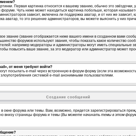
 именем?
ртинки. Первая картинка относится к вашему званию, обычно это звёздочки,
м форуме. Чуть ниже может находиться картинка побольше, которая называет
министраторов зависит, включена ли поддержка аватар, и от них же зависит, 
ка аватар, то это решение администраторов, вы можете выяснить у них прич
ое звание (звание отображается ниже вашего имени в созданном вами сообщ
ольшинство форумов используют звания, чтобы показать какое количество со
елей: например модераторы и администраторы могут иметь специальные зв
тобы повысить ваше звание, за это модератор или администратор может про
il», от меня требуют войти?
огут посылать e-mail через встроенную в форум форму (если эта возможнос
ь злоупотребления системой e-mail анонимными пользователями.
Создание сообщений
 в окне форума или темы. Вам, возможно, придется зарегистрироваться преж
о внизу страницы форума и темы (
Вы можете начинать темы в этом форум
общение?