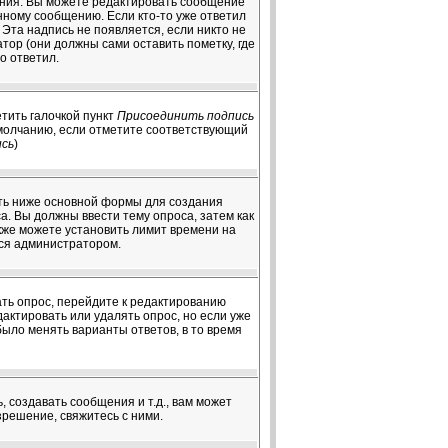
ения. Вы можете редактировать сообщение
нному сообщению. Если кто-то уже ответил
Эта надпись не появляется, если никто не
ор (они должны сами оставить пометку, где
о ответил.
тить галочкой пункт
Присоединить подпись
умолчанию, если отметите соответствующий
ись
)
чуть ниже основной формы для создания
оса. Вы должны ввести тему опроса, затем как
акже можете установить лимит времени на
тся администратором.
ать опрос, перейдите к редактированию
дактировать или удалять опрос, но если уже
было менять варианты ответов, в то время
создавать сообщения и т.д., вам может
решение, свяжитесь с ними.