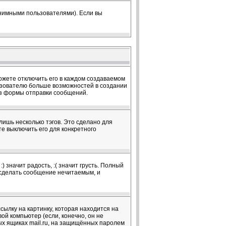
онимными пользователями). Если вы
жете отключить его в каждом создаваемом
ользователю больше возможностей в создании
из формы отправки сообщений.
лишь несколько тэгов. Это сделано для
те выключить его для конкретного
 значит радость, :( значит грусть. Полный
т сделать сообщение нечитаемым, и
сылку на картинку, которая находится на
вой компьютер (если, конечно, он не
ых ящиках mail.ru, на защищённых паролем