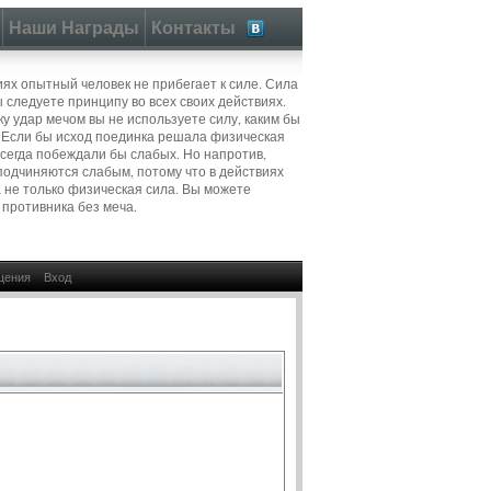
Наши Награды
Контакты
иях опытный человек не прибегает к силе. Сила
ы следуете принципу во всех своих действиях.
ку удар мечом вы не используете силу, каким бы
 Если бы исход поединка решала физическая
всегда побеждали бы слабых. Но напротив,
подчиняются слабым, потому что в действиях
 не только физическая сила. Вы можете
 противника без меча.
щения
Вход