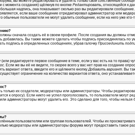
орума, вы можете редактировать и удалять только свои собственные сообщ
ни с момента создания) щёлкнув по кнопке
Редактировать
, относящейся к да
большая надпись, она показывает сколько раз вы редактировали сообщение. 
появляется, если ваше сообщение отредактировал администратор или модерат
что обычные пользователи не могут удалить сообщение, если на него уже кто-т
щению?
должны сначала создать её в своем профиле. После создания вы должны отме
ь добавилась. Вы также можете сделать чтобы подпись присоединялась по 
ать подпись в определенных сообщениях, убрав галочку
Присоединить подп
у (или редактируете первое сообщение в теме, если у вас есть на то права) 
ос
. Если же вы её не видите, то скорее всего у вас нет прав на создание опр
ть вариант ответа, введите его и щёлкните кнопку
Добавить вариант
. Вы т
 существует ограничение на количество вариантов ответа, оно устанавливае
рос?
ять только их создатели, модераторы или администраторы. Чтобы редактиров
ится к опросу). Если никто не успел проголосовать, то пользователи могут ре
 или администраторы могут удалить его. Это сделано для того, чтобы нельзя 
мы?
ённым пользователям или группам пользователей. Чтобы их просматривать, 
лько модераторы или администраторы форума могут предоставить такое раз