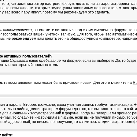
от того, как администратор настроил форум: должны ли вы зарегистрироватьс
льные возможности, которые недоступны анонимным пользователям: аватары,
т у вас всего пару минут, поэтому мы рекомендуем это сделать.
ь автоматически
, вы сможете оставаться под своим именем на форуме толь
мог воспользоваться вашей учётной записью. Для того, чтобы вас автоматичес
о мы
не рекомендуем
вам делать это на общедоступном компьютере, например
ске активных пользователей?
опцию
Скрывать ваше пребывание на форуме
, если вы выберете
Да
, то буде
ваться как скрытый пользователь.
быть восстановлен, вам может быть присвоен новый. Для этого кликните на
Я 
имя и пароль. Второе: возможно, ваша учетная запись требует активизации.
тельно либо администратором форума до того, как вы сможете в него войти.
 для анонимных злоупотреблений в форуме. Когда вы завершали процесс рег
e-mail, то следуйте инструкциям в письме, если вы не получили письмо, то уб
ьный адрес e-mail, но письма не получили, то свяжитесь с администратором ф
 войти!