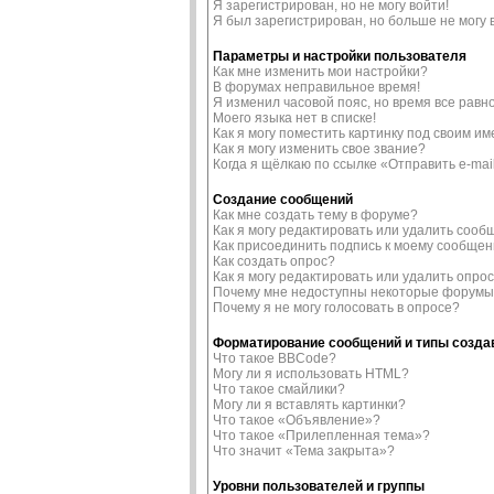
Я зарегистрирован, но не могу войти!
Я был зарегистрирован, но больше не могу 
Параметры и настройки пользователя
Как мне изменить мои настройки?
В форумах неправильное время!
Я изменил часовой пояс, но время все равн
Моего языка нет в списке!
Как я могу поместить картинку под своим и
Как я могу изменить свое звание?
Когда я щёлкаю по ссылке «Отправить e-mai
Создание сообщений
Как мне создать тему в форуме?
Как я могу редактировать или удалить соо
Как присоединить подпись к моему сообще
Как создать опрос?
Как я могу редактировать или удалить опро
Почему мне недоступны некоторые форум
Почему я не могу голосовать в опросе?
Форматирование сообщений и типы созд
Что такое BBCode?
Могу ли я использовать HTML?
Что такое смайлики?
Могу ли я вставлять картинки?
Что такое «Объявление»?
Что такое «Прилепленная тема»?
Что значит «Тема закрыта»?
Уровни пользователей и группы