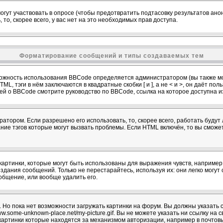
огут участвовать в опросе (чтобы предотвратить подтасовку результатов ан
 то, скорее всего, у вас нет на это необходимых прав доступа.
Форматирование сообщений и типы создаваемых тем
ожность использования BBCode определяется администратором (вы также мо
L, тэги в нём заключаются в квадратные скобки [ и ], а не < и >, он даёт п
й о BBCode смотрите руководство по BBCode, ссылка на которое доступна 
атором. Если разрешено его использовать, то, скорее всего, работать будут 
ание тэгов которые могут вызвать проблемы. Если HTML включён, то вы сможе
артинки, которые могут быть использованы для выражения чувств, например :)
здания сообщений. Только не перестарайтесь, используя их: они легко могу
бщение, или вообще удалить его.
 Но пока нет возможности загружать картинки на форум. Вы должны указать с
w.some-unknown-place.net/my-picture.gif. Вы не можете указать ни ссылку на с
картинки которые находятся за механизмом авторизации, например в почтов