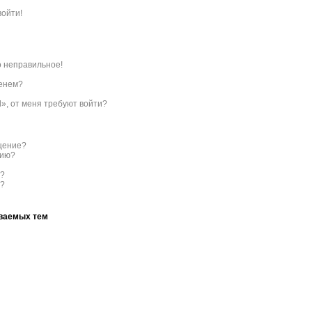
войти!
о неправильное!
менем?
l», от меня требуют войти?
бщение?
нию?
с?
ы?
аваемых тем