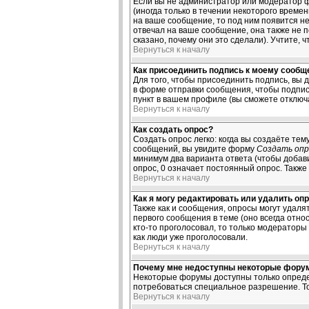
Если вы не администратор или модератор ф
(иногда только в течении некоторого време
на ваше сообщение, то под ним появится не
отвечал на ваше сообщение, она также не 
сказано, почему они это сделали). Учтите, 
Вернуться к началу
Как присоединить подпись к моему сооб
Для того, чтобы присоединить подпись, вы 
в форме отправки сообщения, чтобы подпис
пункт в вашем профиле (вы сможете отключ
Вернуться к началу
Как создать опрос?
Создать опрос легко: когда вы создаёте тем
сообщений, вы увидите форму
Создать опр
минимум два варианта ответа (чтобы добави
опрос, 0 означает постоянный опрос. Также
Вернуться к началу
Как я могу редактировать или удалить оп
Также как и сообщения, опросы могут удал
первого сообщения в теме (оно всегда относ
кто-то проголосовал, то только модераторы
как люди уже проголосовали.
Вернуться к началу
Почему мне недоступны некоторые фору
Некоторые форумы доступны только определ
потребоваться специальное разрешение. То
Вернуться к началу