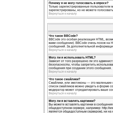
Почему я не могу голосовать в опросе?
Только зарегистрированные пользователи м
зарегистрированы, но не можете голосовать,
Вернуться к началу
Что такое BBCode?
BBCode это особая реализация HTML, возм
вами сообщении). BBCode очень похож на HTM
сообщений. За дополнительной информацие
Вернуться к началу
Могу ли я использовать HTML?
Зависит от того разрешено ли это администр
безопасности
, чтобы запретить использов
сообщения при создании этого сообщения.
Вернуться к началу
Что такое смайлики?
Смайлики, или эмотиконы — это маленькие к
список смайликов можно увидеть в форме со
модератор может отредактировать ваше соо
Вернуться к началу
Могу ли я вставлять картинки?
Вы можете вставлять картинки в сообщения.
общедоступном сервере, например: http://ww
является общедоступным сервером), ни на 