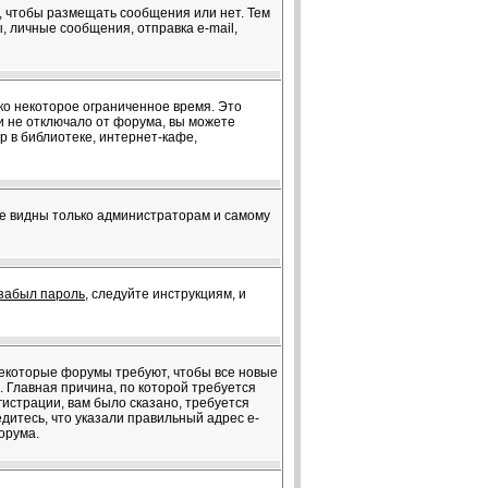
я, чтобы размещать сообщения или нет. Тем
 личные сообщения, отправка e-mail,
ко некоторое ограниченное время. Это
ки не отключало от форума, вы можете
 в библиотеке, интернет-кафе,
те видны только администраторам и самому
забыл пароль
, следуйте инструкциям, и
 Некоторые форумы требуют, чтобы все новые
 Главная причина, по которой требуется
истрации, вам было сказано, требуется
едитесь, что указали правильный адрес e-
орума.