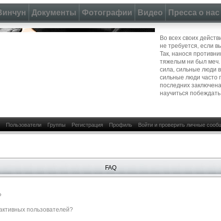
Винчун
Документы
Фотографии
Видео
Пресса о нас
Во всех своих действ
не требуется, если в
Так, нанося противни
тяжелым ни был меч.
сила, сильные люди 
сильные люди часто 
последних заключена
научиться побеждать
Пользователи
Группы
Регистрация
Профиль
Войти и проверить личные сооб
FAQ
?
е активных пользователей?