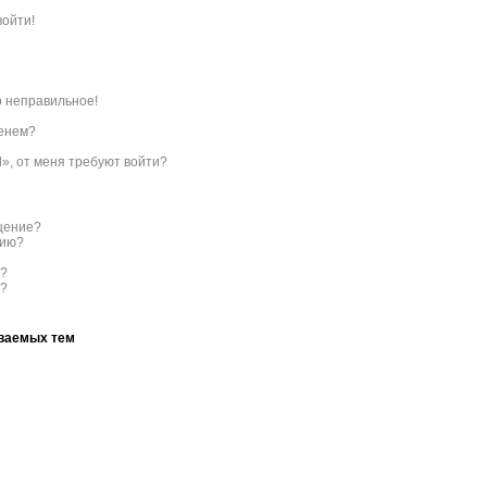
войти!
о неправильное!
менем?
l», от меня требуют войти?
бщение?
нию?
с?
ы?
аваемых тем