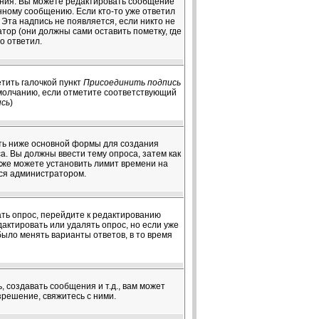
ения. Вы можете редактировать сообщение
нному сообщению. Если кто-то уже ответил
Эта надпись не появляется, если никто не
ор (они должны сами оставить пометку, где
о ответил.
тить галочкой пункт
Присоединить подпись
умолчанию, если отметите соответствующий
ись
)
чуть ниже основной формы для создания
оса. Вы должны ввести тему опроса, затем как
акже можете установить лимит времени на
тся администратором.
ать опрос, перейдите к редактированию
дактировать или удалять опрос, но если уже
было менять варианты ответов, в то время
создавать сообщения и т.д., вам может
решение, свяжитесь с ними.