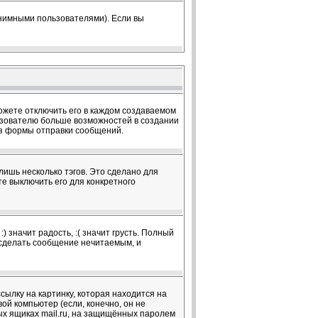
онимными пользователями). Если вы
жете отключить его в каждом создаваемом
ользователю больше возможностей в создании
из формы отправки сообщений.
лишь несколько тэгов. Это сделано для
те выключить его для конкретного
 значит радость, :( значит грусть. Полный
т сделать сообщение нечитаемым, и
сылку на картинку, которая находится на
вой компьютер (если, конечно, он не
ых ящиках mail.ru, на защищённых паролем