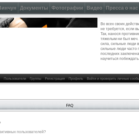
Винчун
Документы
Фотографии
Видео
Пресса о нас
Во всех своих действ
не требуется, если в
Так, нанося противни
тяжелым ни был меч.
сила, сильные люди 
сильные люди часто 
последних заключена
научиться побеждать
Пользователи
Группы
Регистрация
Профиль
Войти и проверить личные сооб
FAQ
?
е активных пользователей?