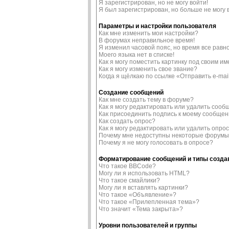
Я зарегистрирован, но не могу войти!
Я был зарегистрирован, но больше не могу 
Параметры и настройки пользователя
Как мне изменить мои настройки?
В форумах неправильное время!
Я изменил часовой пояс, но время все равн
Моего языка нет в списке!
Как я могу поместить картинку под своим и
Как я могу изменить свое звание?
Когда я щёлкаю по ссылке «Отправить e-mai
Создание сообщений
Как мне создать тему в форуме?
Как я могу редактировать или удалить соо
Как присоединить подпись к моему сообще
Как создать опрос?
Как я могу редактировать или удалить опро
Почему мне недоступны некоторые форум
Почему я не могу голосовать в опросе?
Форматирование сообщений и типы созд
Что такое BBCode?
Могу ли я использовать HTML?
Что такое смайлики?
Могу ли я вставлять картинки?
Что такое «Объявление»?
Что такое «Прилепленная тема»?
Что значит «Тема закрыта»?
Уровни пользователей и группы