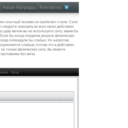
Наши Награды
Контакты
иях опытный человек не прибегает к силе. Сила
ы следуете принципу во всех своих действиях.
ку удар мечом вы не используете силу, каким бы
 Если бы исход поединка решала физическая
всегда побеждали бы слабых. Но напротив,
подчиняются слабым, потому что в действиях
 не только физическая сила. Вы можете
 противника без меча.
щения
Вход