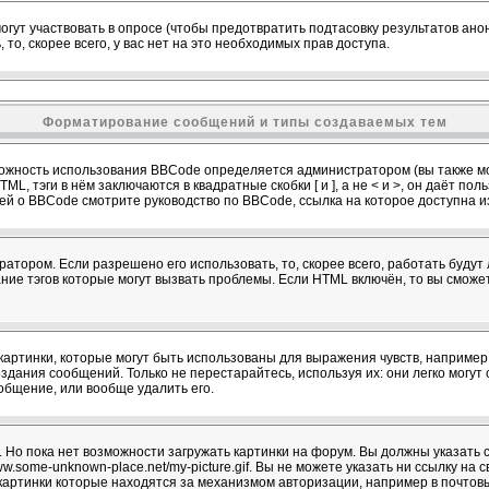
огут участвовать в опросе (чтобы предотвратить подтасовку результатов ан
 то, скорее всего, у вас нет на это необходимых прав доступа.
Форматирование сообщений и типы создаваемых тем
ожность использования BBCode определяется администратором (вы также мо
L, тэги в нём заключаются в квадратные скобки [ и ], а не < и >, он даёт п
й о BBCode смотрите руководство по BBCode, ссылка на которое доступна 
атором. Если разрешено его использовать, то, скорее всего, работать будут 
ание тэгов которые могут вызвать проблемы. Если HTML включён, то вы сможе
артинки, которые могут быть использованы для выражения чувств, например :)
здания сообщений. Только не перестарайтесь, используя их: они легко могу
бщение, или вообще удалить его.
 Но пока нет возможности загружать картинки на форум. Вы должны указать с
w.some-unknown-place.net/my-picture.gif. Вы не можете указать ни ссылку на с
картинки которые находятся за механизмом авторизации, например в почтов