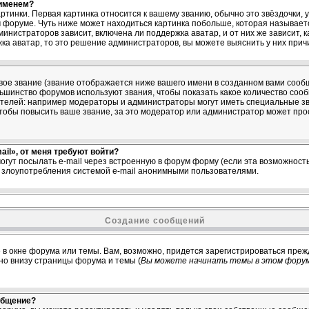
 именем?
ртинки. Первая картинка относится к вашему званию, обычно это звёздочки,
м форуме. Чуть ниже может находиться картинка побольше, которая называет
министраторов зависит, включена ли поддержка аватар, и от них же зависит, 
ка аватар, то это решение администраторов, вы можете выяснить у них прич
ое звание (звание отображается ниже вашего имени в созданном вами сообщ
ольшинство форумов используют звания, чтобы показать какое количество со
елей: например модераторы и администраторы могут иметь специальные зв
тобы повысить ваше звание, за это модератор или администратор может про
il», от меня требуют войти?
огут посылать e-mail через встроенную в форум форму (если эта возможнос
ь злоупотребления системой e-mail анонимными пользователями.
Создание сообщений
 в окне форума или темы. Вам, возможно, придется зарегистрироваться преж
о внизу страницы форума и темы (
Вы можете начинать темы в этом форум
общение?