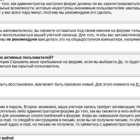
от того, как администратор настроил форум: должны ли вы зарегистрироватьс
льные возможности, которые недоступны анонимным пользователям: аватары,
т у вас всего пару минут, поэтому мы рекомендуем это сделать.
ь автоматически
, вы сможете оставаться под своим именем на форуме толь
мог воспользоваться вашей учётной записью. Для того, чтобы вас автоматичес
о мы
не рекомендуем
вам делать это на общедоступном компьютере, например
ске активных пользователей?
опцию
Скрывать ваше пребывание на форуме
, если вы выберете
Да
, то буде
ваться как скрытый пользователь.
быть восстановлен, вам может быть присвоен новый. Для этого кликните на
Я 
имя и пароль. Второе: возможно, ваша учетная запись требует активизации.
тельно либо администратором форума до того, как вы сможете в него войти.
 для анонимных злоупотреблений в форуме. Когда вы завершали процесс рег
e-mail, то следуйте инструкциям в письме, если вы не получили письмо, то уб
ьный адрес e-mail, но письма не получили, то свяжитесь с администратором ф
 войти!