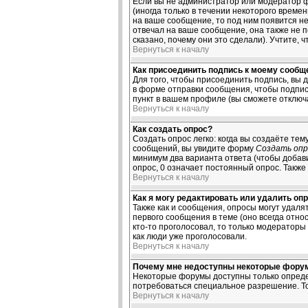
Если вы не администратор или модератор ф
(иногда только в течении некоторого време
на ваше сообщение, то под ним появится не
отвечал на ваше сообщение, она также не 
сказано, почему они это сделали). Учтите, 
Вернуться к началу
Как присоединить подпись к моему сооб
Для того, чтобы присоединить подпись, вы 
в форме отправки сообщения, чтобы подпис
пункт в вашем профиле (вы сможете отключ
Вернуться к началу
Как создать опрос?
Создать опрос легко: когда вы создаёте тем
сообщений, вы увидите форму
Создать опр
минимум два варианта ответа (чтобы добави
опрос, 0 означает постоянный опрос. Также
Вернуться к началу
Как я могу редактировать или удалить оп
Также как и сообщения, опросы могут удал
первого сообщения в теме (оно всегда относ
кто-то проголосовал, то только модераторы
как люди уже проголосовали.
Вернуться к началу
Почему мне недоступны некоторые фору
Некоторые форумы доступны только определ
потребоваться специальное разрешение. То
Вернуться к началу