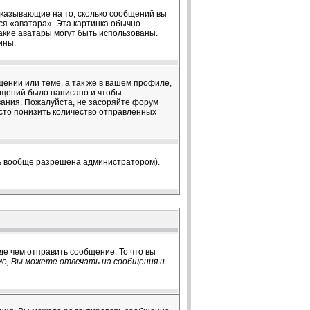
 указывающие на то, сколько сообщений вы
ся «аватара». Эта картинка обычно
какие аватары могут быть использованы.
ины.
ении или теме, а так же в вашем профиле,
общений было написано и чтобы
ания. Пожалуйста, не засоряйте форум
сто понизить количество отправленных
ть вообще разрешена администратором).
де чем отправить сообщение. То что вы
е, Вы можете отвечать на сообщения и