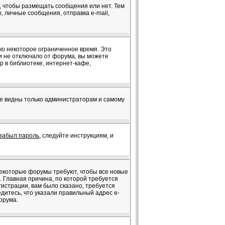
я, чтобы размещать сообщения или нет. Тем
 личные сообщения, отправка e-mail,
ко некоторое ограниченное время. Это
ки не отключало от форума, вы можете
 в библиотеке, интернет-кафе,
те видны только администраторам и самому
забыл пароль
, следуйте инструкциям, и
 Некоторые форумы требуют, чтобы все новые
 Главная причина, по которой требуется
истрации, вам было сказано, требуется
едитесь, что указали правильный адрес e-
орума.