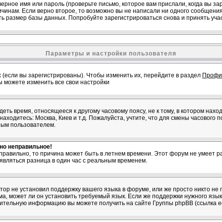
ерное имя или пароль (проверьте письмо, которое вам прислали, когда вы з
ричинам. Если верно второе, то возможно вы не написали ни одного сообщен
ь размер базы данных. Попробуйте зарегистрироваться снова и принять учас
Параметры и настройки пользователя
 (если вы зарегистрированы). Чтобы изменить их, перейдите в раздел
Профи
вы можете изменить все свои настройки
ть время, относящееся к другому часовому поясу, не к тому, в котором нахо
 находитесь: Москва, Киев и т.д. Пожалуйста, учтите, что для смены часового 
ным пользователем.
вно неправильное!
 правильно, то причина может быть в летнем времени. Этот форум не умеет ра
являться разница в один час с реальным временем.
атор не установил поддержку вашего языка в форуме, или же просто никто не 
, может ли он установить требуемый язык. Если же поддержки нужного языка
нительную информацию вы можете получить на сайте Группы phpBB (ссылка е