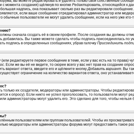
орума, вы можете редактировать и удалять только свои собственные сообщ
ни с момента создания) щёлкнув по кнопке
Редактировать
, относящейся к да
большая надпись, она показывает сколько раз вы редактировали сообщение. 
появляется, если ваше сообщение отредактировал администратор или модерат
что обычные пользователи не могут удалить сообщение, если на него уже кто-т
щению?
должны сначала создать её в своем профиле. После создания вы должны отме
ь добавилась. Вы также можете сделать чтобы подпись присоединялась по 
ать подпись в определенных сообщениях, убрав галочку
Присоединить подп
у (или редактируете первое сообщение в теме, если у вас есть на то права) 
ос
. Если же вы её не видите, то скорее всего у вас нет прав на создание опр
ть вариант ответа, введите его и щёлкните кнопку
Добавить вариант
. Вы т
 существует ограничение на количество вариантов ответа, оно устанавливае
рос?
ять только их создатели, модераторы или администраторы. Чтобы редактиров
ится к опросу). Если никто не успел проголосовать, то пользователи могут ре
 или администраторы могут удалить его. Это сделано для того, чтобы нельзя 
мы?
ённым пользователям или группам пользователей. Чтобы их просматривать, 
лько модераторы или администраторы форума могут предоставить такое раз