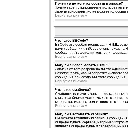
Почему я не могу голосовать в опросе?
Только зарегистрированные пользователи м
зарегистрированы, но не можете голосовать,
Вернуться к началу
Что такое BBCode?
BBCode это особая реализация HTML, возм
вами сообщении). BBCode очень похож на HTM
сообщений. За дополнительной информацие
Вернуться к началу
Могу ли я использовать HTML?
Зависит от того разрешено ли это администр
безопасности
, чтобы запретить использов
сообщения при создании этого сообщения.
Вернуться к началу
Что такое смайлики?
Смайлики, или эмотиконы — это маленькие к
список смайликов можно увидеть в форме со
модератор может отредактировать ваше соо
Вернуться к началу
Могу ли я вставлять картинки?
Вы можете вставлять картинки в сообщения.
общедоступном сервере, например: http://ww
является общедоступным сервером), ни на 